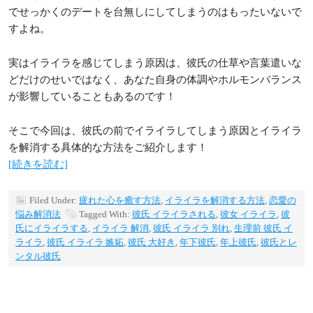
でせっかくのデートを台無しにしてしまうのはもったいないで
すよね。
実はイライラを感じてしまう原因は、彼氏の仕草や言葉遣いな
どだけのせいではなく、あなた自身の体調やホルモンバランス
が影響していることもあるのです！
そこで今回は、彼氏の前でイライラしてしまう原因とイライラ
を解消する具体的な方法をご紹介します！
[続きを読む]
Filed Under:
疲れた心を癒す方法
,
イライラを解消する方法
,
恋愛の
悩み解消法
Tagged With:
彼氏 イライラされる
,
彼女 イライラ
,
彼
氏にイライラする
,
イライラ 解消
,
彼氏 イライラ 別れ
,
生理前 彼氏 イ
ライラ
,
彼氏 イライラ 嫉妬
,
彼氏 大好き
,
年下彼氏
,
年上彼氏
,
彼氏とレ
ンタル彼氏