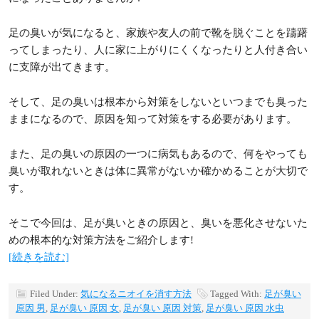
足の臭いが気になると、家族や友人の前で靴を脱ぐことを躊躇
ってしまったり、人に家に上がりにくくなったりと人付き合い
に支障が出てきます。
そして、足の臭いは根本から対策をしないといつまでも臭った
ままになるので、原因を知って対策をする必要があります。
また、足の臭いの原因の一つに病気もあるので、何をやっても
臭いが取れないときは体に異常がないか確かめることが大切で
す。
そこで今回は、足が臭いときの原因と、臭いを悪化させないた
めの根本的な対策方法をご紹介します!
[続きを読む]
Filed Under:
気になるニオイを消す方法
Tagged With:
足が臭い
原因 男
,
足が臭い 原因 女
,
足が臭い 原因 対策
,
足が臭い 原因 水虫