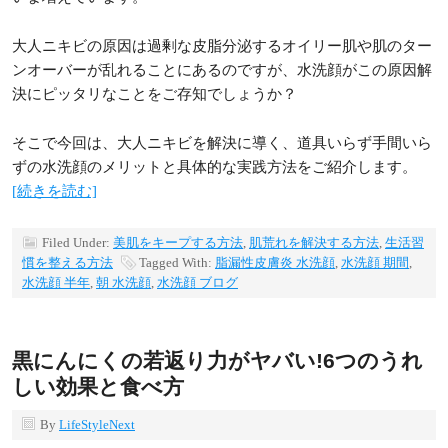
大人ニキビの原因は過剰な皮脂分泌するオイリー肌や肌のター
ンオーバーが乱れることにあるのですが、水洗顔がこの原因解
決にピッタリなことをご存知でしょうか？
そこで今回は、大人ニキビを解決に導く、道具いらず手間いら
ずの水洗顔のメリットと具体的な実践方法をご紹介します。
[続きを読む]
Filed Under:
美肌をキープする方法
,
肌荒れを解決する方法
,
生活習
慣を整える方法
Tagged With:
脂漏性皮膚炎 水洗顔
,
水洗顔 期間
,
水洗顔 半年
,
朝 水洗顔
,
水洗顔 ブログ
黒にんにくの若返り力がヤバい!6つのうれ
しい効果と食べ方
By
LifeStyleNext