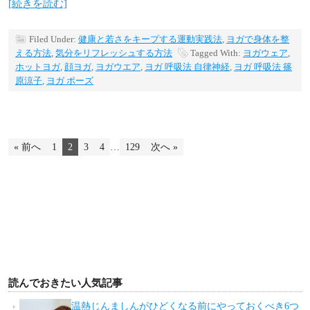
[続きを読む]
Filed Under:
健康と若さをキープする運動実践法
,
ヨガで身体を整
える方法
,
気分をリフレッシュする方法
Tagged With:
ヨガウェア
,
ホットヨガ
,
顔ヨガ
,
ヨガウエア
,
ヨガ 呼吸法 自律神経
,
ヨガ 呼吸法 篠
原涼子
,
ヨガ ポーズ
« 前へ
1
2
3
4
…
129
次へ »
読んでおきたい人気記事
温熱じんましんがひどくなる前にやっておくべき6つ