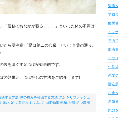
緊張
アロ
疲労
」「便秘でおなかが張る、、、」といった体の不調は
イン
ヨガ
いたら要注意!「足は第二の心臓」という言葉の通り、
血液
。
イラ
の裏をほぐす足つぼが効果的です。
生活
恋愛
ぼの効果と、つぼ押しの方法をご紹介します!
潜在
お金
解決する方法
,
体の痛みを軽減する方法
,
気分をリフレッシュ
運気
果 痛い
,
足つぼ 効果 むくみ
,
足つぼ 効果 便秘
,
台湾 足つぼ 効
気分