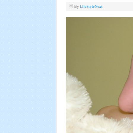
By
LifeStyleNext