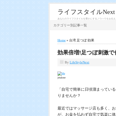
ライフスタイルNext
あなたのライフスタイルを豊かにするノウハウをお伝え
カテゴリー別記事一覧
Home
» 台湾 足つぼ 効果
効果倍増!足つぼ刺激で
By
LifeStyleNext
jetalone
「自宅で簡単に日頃溜まっている
りませんか？
最近ではマッサージ店も多く、お
が、お金を払わず自宅で気楽に体