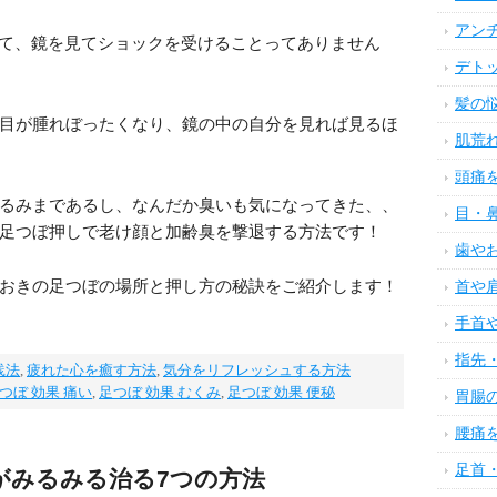
アン
きて、鏡を見てショックを受けることってありません
デト
髪の
目が腫れぼったくなり、鏡の中の自分を見れば見るほ
肌荒
頭痛
るみまであるし、なんだか臭いも気になってきた、、
目・
足つぼ押しで老け顔と加齢臭を撃退する方法です！
歯や
おきの足つぼの場所と押し方の秘訣をご紹介します！
首や
手首
指先
践法
,
疲れた心を癒す方法
,
気分をリフレッシュする方法
つぼ 効果 痛い
,
足つぼ 効果 むくみ
,
足つぼ 効果 便秘
胃腸
腰痛
足首
がみるみる治る7つの方法