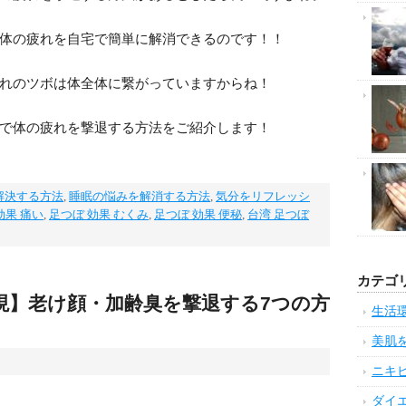
体の疲れを自宅で簡単に解消できるのです！！
れのツボは体全体に繋がっていますからね！
で体の疲れを撃退する方法をご紹介します！
解決する方法
,
睡眠の悩みを解消する方法
,
気分をリフレッシ
効果 痛い
,
足つぼ 効果 むくみ
,
足つぼ 効果 便秘
,
台湾 足つぼ
カテゴ
現】老け顔・加齢臭を撃退する7つの方
生活
美肌
ニキ
ダイ