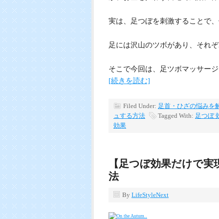
実は、足つぼを刺激することで、
足には沢山のツボがあり、それぞ
そこで今回は、足ツボマッサージ
[続きを読む]
Filed Under:
足首・ひざの悩みを
ュする方法
Tagged With:
足つぼ 
効果
【足つぼ効果だけで実
法
By
LifeStyleNext