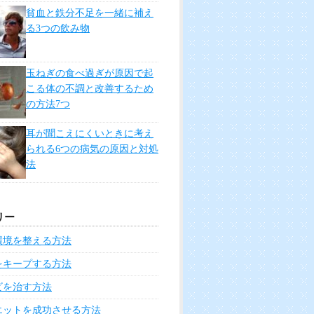
貧血と鉄分不足を一緒に補え
る3つの飲み物
玉ねぎの食べ過ぎが原因で起
こる体の不調と改善するため
の方法7つ
耳が聞こえにくいときに考え
られる6つの病気の原因と対処
法
リー
環境を整える方法
をキープする方法
ビを治す方法
エットを成功させる方法