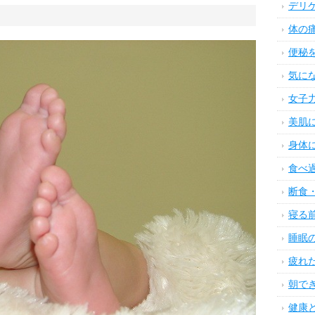
デリ
体の
便秘
気に
女子
美肌
身体
食べ
断食
寝る
睡眠
疲れ
朝で
健康