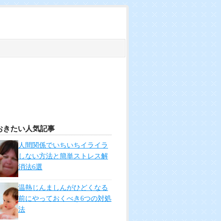
おきたい人気記事
人間関係でいちいちイライラ
しない方法と簡単ストレス解
消法6選
温熱じんましんがひどくなる
前にやっておくべき6つの対処
法