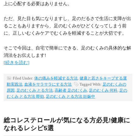
上に心配する必要はありません。
ただ、見た目も気になりますし、足のだるさで生活に支障が出
ることもありますから、足のむくみがひどくなってしまう前
に、正しいむくみケアでむくみを軽減することが大切です。
そこで今回は、自宅で簡単にできる、足のむくみの具体的な解
消法をお伝えします!
[続きを読む]
Filed Under:
体の痛みを軽減する方法
,
健康と若さをキープする運
動実践法
,
血液をサラサラにする方法
Tagged With:
足のむくみの
原因
,
足のむくみ とる方法
,
高齢者 足のむくみ
,
足のむくみ 何科
,
足の
むくみ とる方法 即効
,
足のむくみ とる方法 妊娠中
総コレステロールが気になる方必見!健康に
なれるレシピ5選