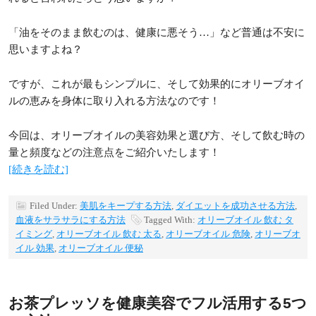
「油をそのまま飲むのは、健康に悪そう…」など普通は不安に
思いますよね？
ですが、これが最もシンプルに、そして効果的にオリーブオイ
ルの恵みを身体に取り入れる方法なのです！
今回は、オリーブオイルの美容効果と選び方、そして飲む時の
量と頻度などの注意点をご紹介いたします！
[続きを読む]
Filed Under:
美肌をキープする方法
,
ダイエットを成功させる方法
,
血液をサラサラにする方法
Tagged With:
オリーブオイル 飲む タ
イミング
,
オリーブオイル 飲む 太る
,
オリーブオイル 危険
,
オリーブオ
イル 効果
,
オリーブオイル 便秘
お茶プレッソを健康美容でフル活用する5つ