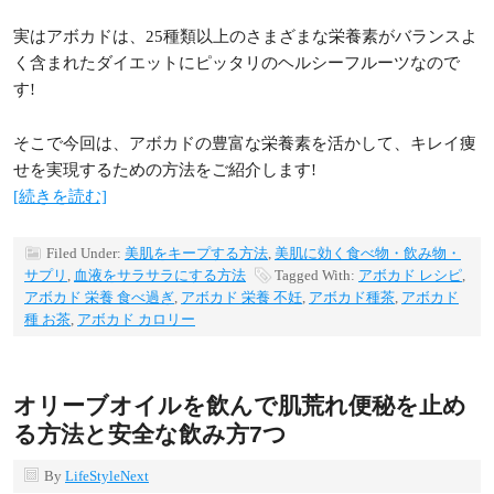
実はアボカドは、25種類以上のさまざまな栄養素がバランスよ
く含まれたダイエットにピッタリのヘルシーフルーツなので
す!
そこで今回は、アボカドの豊富な栄養素を活かして、キレイ痩
せを実現するための方法をご紹介します!
[続きを読む]
Filed Under:
美肌をキープする方法
,
美肌に効く食べ物・飲み物・
サプリ
,
血液をサラサラにする方法
Tagged With:
アボカド レシピ
,
アボカド 栄養 食べ過ぎ
,
アボカド 栄養 不妊
,
アボカド種茶
,
アボカド
種 お茶
,
アボカド カロリー
オリーブオイルを飲んで肌荒れ便秘を止め
る方法と安全な飲み方7つ
By
LifeStyleNext