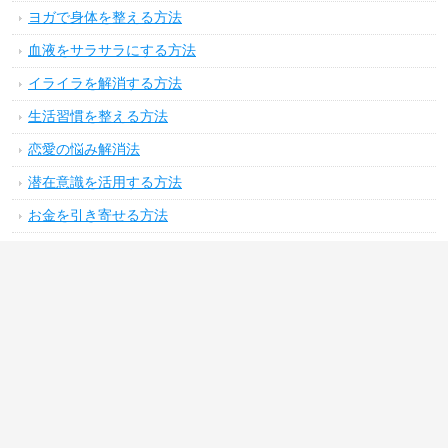
ヨガで身体を整える方法
血液をサラサラにする方法
イライラを解消する方法
生活習慣を整える方法
恋愛の悩み解消法
潜在意識を活用する方法
お金を引き寄せる方法
運気をアップする方法
気分をリフレッシュする方法
やる気をアップさせる方法
コミュニケーション力をアップさせる方法
上手く時間管理ができる方法
花・観葉植物の育て方
禁煙する方法