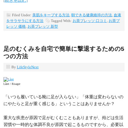
[続きを読む]
Filed Under:
美肌をキープする方法
,
朝できる健康維持の方法
,
血液
をサラサラにする方法
Tagged With:
お茶プレッソ 口コミ
,
お茶プ
レッソ 価格
,
お茶プレッソ 新型
足のむくみを自宅で簡単に撃退するための5
つの方法
By
LifeStyleNext
Låret / Risager
「いつも履いている靴に足が入らない」「体重は変わらないの
にやたらと足が重く感じる」ということはありませんか？
重大な疾患が原因で足がむくむこともありますが、殆どは生活
習慣や一時的な体調不良が原因で起こるものですから、必要以