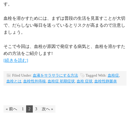
す。
血栓を溶かすためには、まずは普段の生活を見直すことが大切
で、だらしない毎日を送っているとリスクが高まるので注意し
ましょう。
そこで今回は、血栓が原因で発症する病気と、血栓を溶かすた
めの方法をご紹介します!
[続きを読む]
Filed Under:
血液をサラサラにする方法
Tagged With:
血栓症
,
血栓とは
,
血栓性外痔核
,
血栓症 初期症状
,
血栓 症状
,
血栓性静脈炎
« 前へ
1
2
3
次へ »