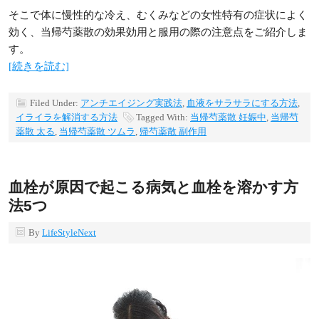
そこで体に慢性的な冷え、むくみなどの女性特有の症状によく
効く、当帰芍薬散の効果効用と服用の際の注意点をご紹介しま
す。
[続きを読む]
Filed Under:
アンチエイジング実践法
,
血液をサラサラにする方法
,
イライラを解消する方法
Tagged With:
当帰芍薬散 妊娠中
,
当帰芍
薬散 太る
,
当帰芍薬散 ツムラ
,
帰芍薬散 副作用
血栓が原因で起こる病気と血栓を溶かす方
法5つ
By
LifeStyleNext