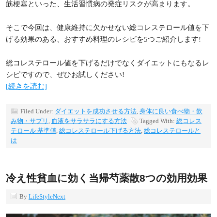
筋梗塞といった、生活習慣病の発症リスクが高まります。
そこで今回は、健康維持に欠かせない総コレステロール値を下
げる効果のある、おすすめ料理のレシピを5つご紹介します!
総コレステロール値を下げるだけでなくダイエットにもなるレ
シピですので、ぜひお試しください!
[続きを読む]
Filed Under:
ダイエットを成功させる方法
,
身体に良い食べ物・飲
み物・サプリ
,
血液をサラサラにする方法
Tagged With:
総コレス
テロール 基準値
,
総コレステロール下げる方法
,
総コレステロールと
は
冷え性貧血に効く当帰芍薬散8つの効用効果
By
LifeStyleNext