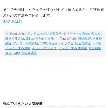
そこで今回は、イライラを伴うバセドウ病の原因と、症状改善
のための方法をご紹介します。
[続きを読む]
Filed Under:
アンチエイジング実践法
,
デリケートな身体の悩みを
解決する方法
,
疲れた心を癒す方法
Tagged With:
睡眠障害
,
不安神
経症
,
アルコール依存症
,
PTSD
,
最近イライラする
,
統合失調症
,
うつ病
,
イライラする原因
,
イライラするとき
,
イライラする 生理前
,
月経前症
候群(PMS)
,
更年期障害