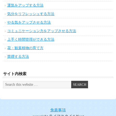
疲れた心を癒す方法
朝できる健康維持の方法
健康と若さをキープする運動実践法
緊張をほぐす方法
アロマで心を癒す方法
疲労回復の方法
インナーマッスルを鍛える方法
ヨガで身体を整える方法
血液をサラサラにする方法
イライラを解消する方法
生活習慣を整える方法
恋愛の悩み解消法
潜在意識を活用する方法
お金を引き寄せる方法