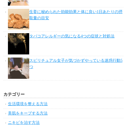
生姜に秘められた効能効果と体に良い1日あたりの摂
取量の目安
タバコアレルギーの気になる4つの症状と対処法
スピリチュアル女子が気づかずやっている迷惑行動5
つ
カテゴリー
生活環境を整える方法
美肌をキープする方法
ニキビを治す方法