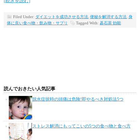
[続きを読む]
Filed Under:
ダイエットを成功させる方法
,
便秘を解消する方法
,
身
体に良い食べ物・飲み物・サプリ
Tagged With:
碁石茶 効能
読んでおきたい人気記事
脱水症状時の頭痛は危険!即やるべき対処法5つ
ストレス解消にもってこいの5つの食べ物と食べ方