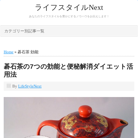
ライフスタイルNext
あなたのライフスタイルを豊かにするノウハウをお伝えします！
カテゴリー別記事一覧
Home
» 碁石茶 効能
碁石茶の7つの効能と便秘解消ダイエット活
用法
By
LifeStyleNext