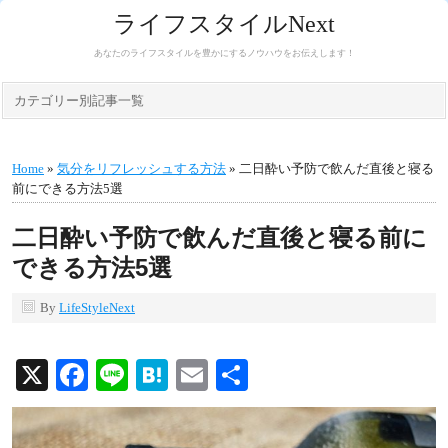
ライフスタイルNext
あなたのライフスタイルを豊かにするノウハウをお伝えします！
カテゴリー別記事一覧
Home
»
気分をリフレッシュする方法
» 二日酔い予防で飲んだ直後と寝る
前にできる方法5選
二日酔い予防で飲んだ直後と寝る前に
できる方法5選
By
LifeStyleNext
X
Facebook
Line
Hatena
Email
共
有