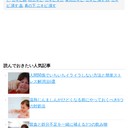
ビ 潰す 血
,
鼻の下 ニキビ 潰す
読んでおきたい人気記事
人間関係でいちいちイライラしない方法と簡単スト
レス解消法6選
温熱じんましんがひどくなる前にやっておくべき6つ
の対処法
貧血と鉄分不足を一緒に補える3つの飲み物