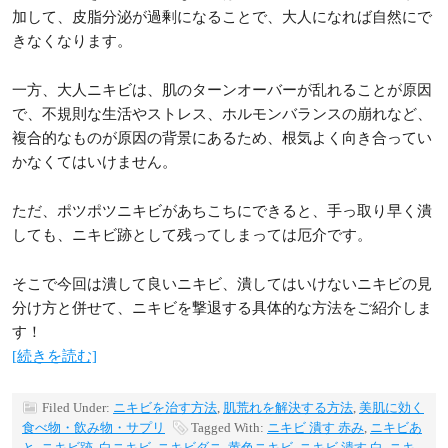
加して、皮脂分泌が過剰になることで、大人になれば自然にで
きなくなります。
一方、大人ニキビは、肌のターンオーバーが乱れることが原因
で、不規則な生活やストレス、ホルモンバランスの崩れなど、
複合的なものが原因の背景にあるため、根気よく向き合ってい
かなくてはいけません。
ただ、ポツポツニキビがあちこちにできると、手っ取り早く潰
しても、ニキビ跡として残ってしまっては厄介です。
そこで今回は潰して良いニキビ、潰してはいけないニキビの見
分け方と併せて、ニキビを撃退する具体的な方法をご紹介しま
す！
[続きを読む]
Filed Under:
ニキビを治す方法
,
肌荒れを解決する方法
,
美肌に効く
食べ物・飲み物・サプリ
Tagged With:
ニキビ 潰す 赤み
,
ニキビあ
と
,
ニキビ跡
,
白ニキビ
,
ニキビダニ
,
黄色ニキビ
,
ニキビ 潰す 白
,
ニキ