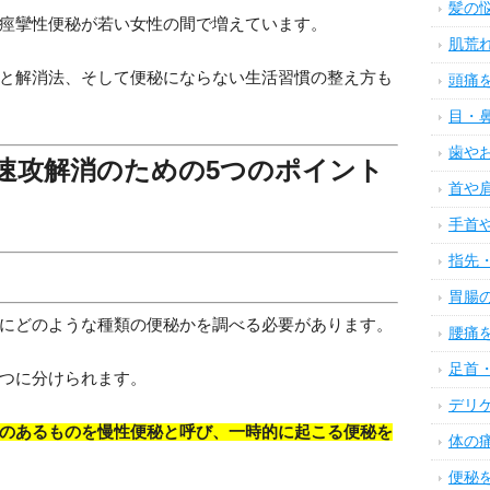
髪の
痙攣性便秘が若い女性の間で増えています。
肌荒
と解消法、そして便秘にならない生活習慣の整え方も
頭痛
目・
歯や
速攻解消のための5つのポイント
首や
手首
指先
胃腸
にどのような種類の便秘かを調べる必要があります。
腰痛
足首
つに分けられます。
デリ
のあるものを慢性便秘と呼び、一時的に起こる便秘を
体の
便秘