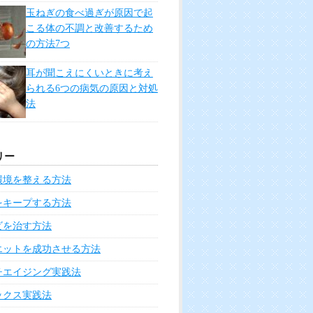
玉ねぎの食べ過ぎが原因で起
こる体の不調と改善するため
の方法7つ
耳が聞こえにくいときに考え
られる6つの病気の原因と対処
法
リー
環境を整える方法
をキープする方法
ビを治す方法
エットを成功させる方法
チエイジング実践法
ックス実践法