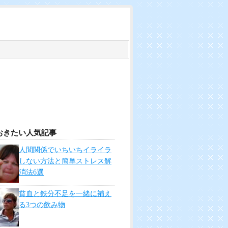
おきたい人気記事
人間関係でいちいちイライラ
しない方法と簡単ストレス解
消法6選
貧血と鉄分不足を一緒に補え
る3つの飲み物