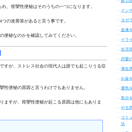
疲労
られ、痙攣性便秘はそのうちの一つになります。
イン
ヨガ
4つの改善策があると言う事です。
血液
の便秘なのかを確認してみてください。
イラ
生活
因
恋愛
ですが、ストレス社会の現代人は誰でも起こりうる症
潜在
お金
攣性便秘の原因と言うわけでもありません。
運気
気分
りますが、痙攣性便秘が起こる原因は他にもありま
やる
コミ
法