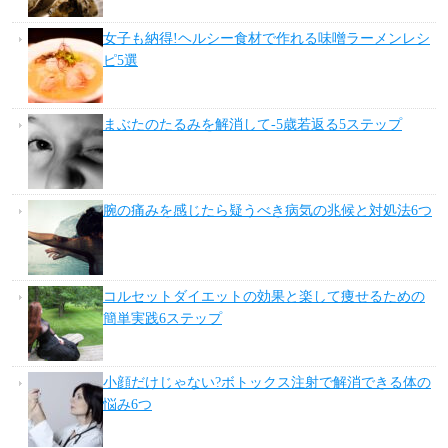
女子も納得!ヘルシー食材で作れる味噌ラーメンレシ
ピ5選
まぶたのたるみを解消して-5歳若返る5ステップ
腕の痛みを感じたら疑うべき病気の兆候と対処法6つ
コルセットダイエットの効果と楽して痩せるための
簡単実践6ステップ
小顔だけじゃない?ボトックス注射で解消できる体の
悩み6つ