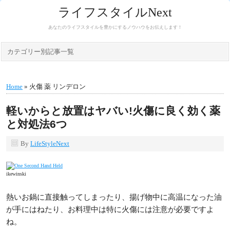
ライフスタイルNext
あなたのライフスタイルを豊かにするノウハウをお伝えします！
カテゴリー別記事一覧
Home
» 火傷 薬 リンデロン
軽いからと放置はヤバい!火傷に良く効く薬
と対処法6つ
By
LifeStyleNext
ikewinski
熱いお鍋に直接触ってしまったり、揚げ物中に高温になった油
が手にはねたり、お料理中は特に火傷には注意が必要ですよ
ね。