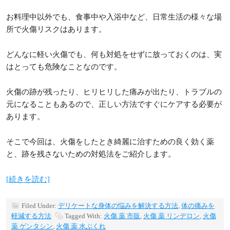
お料理中以外でも、食事中や入浴中など、日常生活の様々な場
所で火傷リスクはあります。
どんなに軽い火傷でも、何も対処をせずに放っておくのは、実
はとっても危険なことなのです。
火傷の跡が残ったり、ヒリヒリした痛みが出たり、トラブルの
元になることもあるので、正しい方法ですぐにケアする必要が
あります。
そこで今回は、火傷をしたとき綺麗に治すための良く効く薬
と、跡を残さないための対処法をご紹介します。
[続きを読む]
Filed Under:
デリケートな身体の悩みを解決する方法
,
体の痛みを
軽減する方法
Tagged With:
火傷 薬 市販
,
火傷 薬 リンデロン
,
火傷
薬 ゲンタシン
,
火傷 薬 水ぶくれ