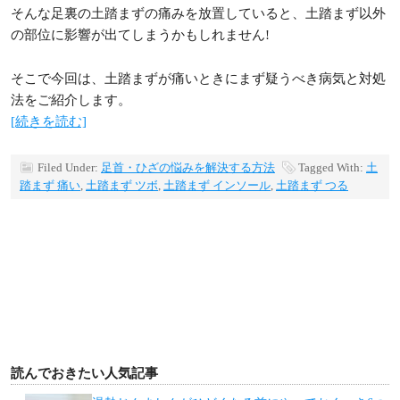
そんな足裏の土踏まずの痛みを放置していると、土踏まず以外
の部位に影響が出てしまうかもしれません!
そこで今回は、土踏まずが痛いときにまず疑うべき病気と対処
法をご紹介します。
[続きを読む]
Filed Under:
足首・ひざの悩みを解決する方法
Tagged With:
土
踏まず 痛い
,
土踏まず ツボ
,
土踏まず インソール
,
土踏まず つる
読んでおきたい人気記事