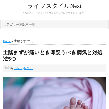
ライフスタイルNext
あなたのライフスタイルを豊かにするノウハウをお伝えします！
カテゴリー別記事一覧
Home
» 土踏まず つる
土踏まずが痛いとき即疑うべき病気と対処
法5つ
By
LifeStyleNext