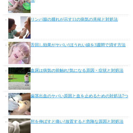
法
リンパ腺の腫れが示す11の病気の兆候と対処法
舌回し効果がヤバい!ほうれい線を3週間で消す方法
血尿は病気の前触れ!気になる原因・症状と対処法
歯茎出血のヤバい原因と血を止めるための対処法7つ
肘を伸ばすと痛い!放置すると危険な原因と対処法