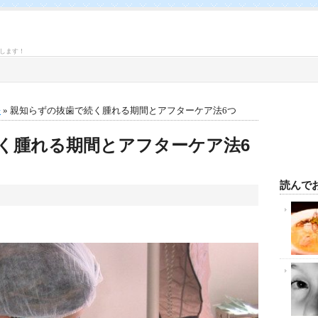
します！
法
» 親知らずの抜歯で続く腫れる期間とアフターケア法6つ
く腫れる期間とアフターケア法6
na
mail
共
有