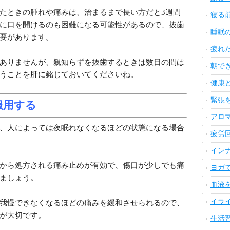
肌荒
頭痛
くのが大半で、痛みの程度も歯科医院で処方され
できます。
目・
歯や
が続く場合がある
首や
一番腫れや痛みが酷くなる可能性があるのが下
を躊躇うほど腫れてしまうこともあります。
手首
指先
に生えてくることが多く、抜歯後の腫れや痛み
胃腸
顎の場合横向きに生えてしまうケースがあり、
ければならないという事態になります。
腰痛
足首
デリ
たときの腫れや痛みは、治まるまで長い方だと3週間
に口を開けるのも困難になる可能性があるので、抜歯
体の
要があります。
便秘
気に
ありませんが、親知らずを抜歯するときは数日の間は