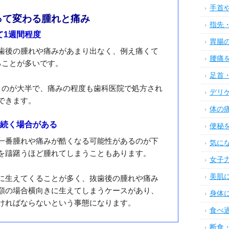
く腫れる期間とアフターケア法6
カテゴ
の持続期間は?
生活
になるのは痛みや腫れの持続期間ですが、上顎と下顎
美肌
変わる場合があります。
ニキ
ダイ
って変わる腫れと痛み
アン
て1週間程度
デト
歯後の腫れや痛みがあまり出なく、例え痛くて
髪の
ることが多いです。