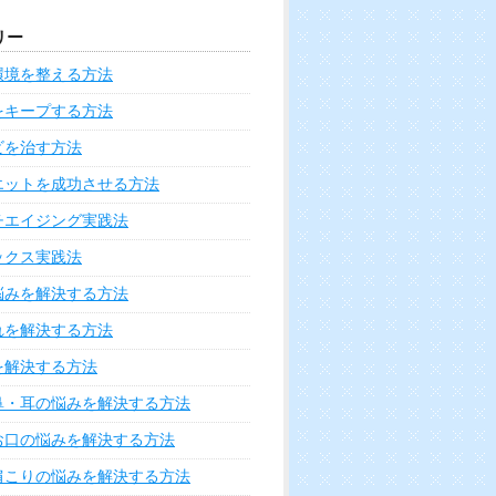
れる味噌ラーメンレシピ5選
まぶたのたるみを解消して-5
歳若返る5ステップ
腕の痛みを感じたら疑うべき
病気の兆候と対処法6つ
コルセットダイエットの効果
と楽して痩せるための簡単実
践6ステップ
小顔だけじゃない?ボトックス
注射で解消できる体の悩み6つ
中足骨頭部痛の原因と改善す