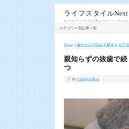
ライフスタイルNext
あなたのライフスタイルを豊かにするノウハウをお伝え
カテゴリー別記事一覧
Home
»
歯やお口の悩みを解決する方
親知らずの抜歯で続
つ
By
LifeStyleNext
X
Facebook
Line
Hate
E