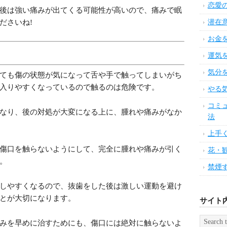
うことを肝に銘じておいてくださいね。
女子
美肌
服用する
身体
、人によっては夜眠れなくなるほどの状態になる場合
食べ
断食
寝る
から処方される痛み止めが有効で、傷口が少しでも痛
ましょう。
睡眠
疲れ
我慢できなくなるほどの痛みを緩和させられるので、
朝で
が大切です。
健康
後は強い痛みが出てくる可能性が高いので、痛みで眠
緊張
ださいね!
アロ
疲労
イン