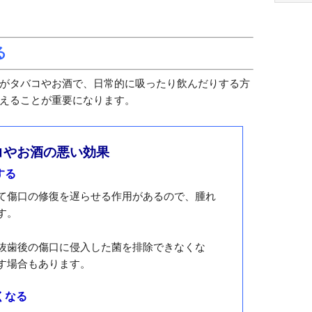
ても傷の状態が気になって舌や手で触ってしまいがち
ヨガ
入りやすくなっているので触るのは危険です。
血液
なり、後の対処が大変になる上に、腫れや痛みがなか
イラ
生活
傷口を触らないようにして、完全に腫れや痛みが引く
恋愛
。
潜在
お金
しやすくなるので、抜歯をした後は激しい運動を避け
とが大切になります。
運気
気分
みを早めに治すためにも、傷口には絶対に触らないよ
やる
コミ
法
上手