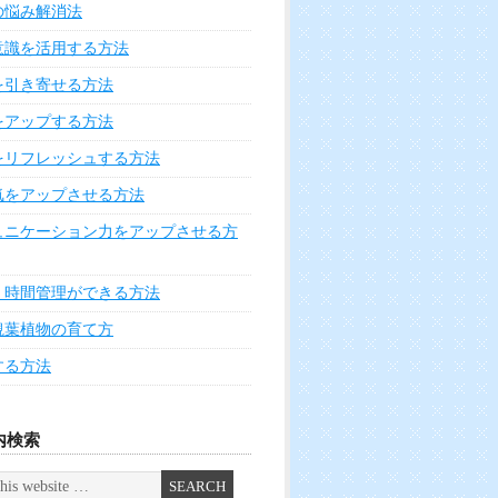
力アップメイク術
に効く食べ物・飲み物・サプリ
に良い食べ物・飲み物・サプリ
過ぎると体に良くない食べ物飲み物
・ファスティングの方法
前にできる健康維持の方法
の悩みを解消する方法
た心を癒す方法
きる健康維持の方法
と若さをキープする運動実践法
をほぐす方法
マで心を癒す方法
回復の方法
ナーマッスルを鍛える方法