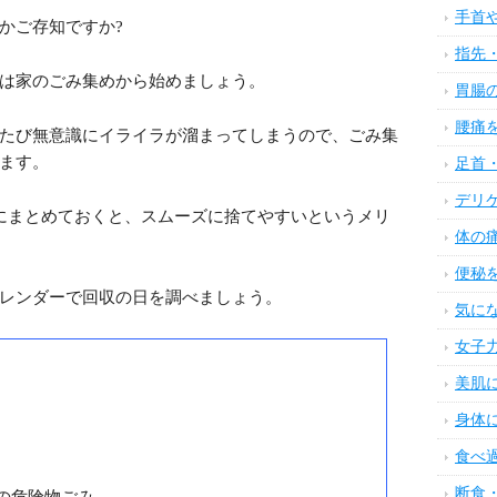
生活と人間関係を手に入れる7ス
カテゴ
行うこと
生活
美肌
ない、必要なものがどこにあるのか分からないなど、
ニキ
切って、断捨離を実践しましょう。
ダイ
かご存知ですか?
アン
デト
は家のごみ集めから始めましょう。
髪の
たび無意識にイライラが溜まってしまうので、ごみ集