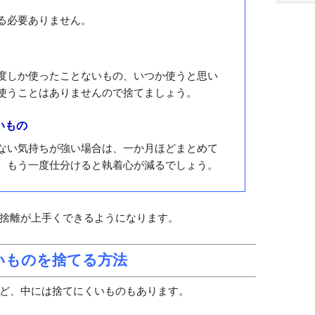
ヨガ
から解放して、心身共にスッキリするのが目的です。
血液
、どう実践すれば良いのでしょうか?
イラ
生活
ではなく、まずは服、雑貨、繊維類、食器など分類別
恋愛
潜在
の分け方をご紹介します。
お金
運気
見極め方
気分
やる
る必要ありません。
コミ
法
上手
度しか使ったことないもの、いつか使うと思い
使うことはありませんので捨てましょう。