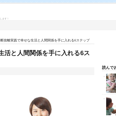
します！
» 断捨離実践で幸せな生活と人間関係を手に入れる6ステップ
生活と人間関係を手に入れる6ス
na
mail
共
有