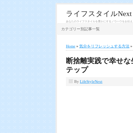
ライフスタイルNext
あなたのライフスタイルを豊かにするノウハウをお伝え
カテゴリー別記事一覧
Home
»
気分をリフレッシュする方法
断捨離実践で幸せな
テップ
By
LifeStyleNext
X
Facebook
Line
Hate
E