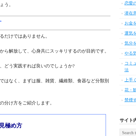
女子
は普通ごみと違って面倒くさいです。
美肌
身体
市役所などの収集場所にもっていかないといけませ
食べ
断食
によって違いますので、断捨離を実践するならば、ご
。
寝る
睡眠
ごみは、ごみ出し日時と方法を忘れないように、袋に
疲れ
朝で
意した時がチャンスなので、先延ばしにせずやる気が
健康
ょう。
緊張
アロ
す
疲労
るだけではありません。
イン