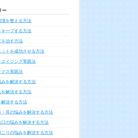
に良い6つの理由と活用法
リンパ腺の腫れが示す11の病
気の兆候と対処法
舌回し効果がヤバい!ほうれい
線を3週間で消す方法
血尿は病気の前触れ!気になる
原因・症状と対処法
歯茎出血のヤバい原因と血を
止めるための対処法7つ
腕がつる原因と痛みを緩和す