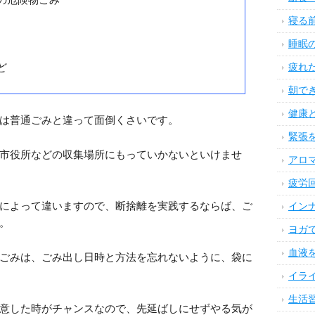
肌荒
ます。
頭痛
にまとめておくと、スムーズに捨てやすいというメリ
目・
歯や
レンダーで回収の日を調べましょう。
首や
手首
指先
胃腸
腰痛
足首
の危険物ごみ
デリ
体の
便秘
ど
気に