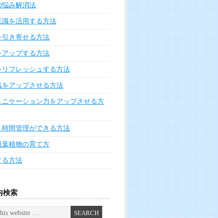
力アップメイク術
に効く食べ物・飲み物・サプリ
に良い食べ物・飲み物・サプリ
過ぎると体に良くない食べ物飲み物
・ファスティングの方法
前にできる健康維持の方法
の悩みを解消する方法
た心を癒す方法
きる健康維持の方法
と若さをキープする運動実践法
をほぐす方法
マで心を癒す方法
回復の方法
ナーマッスルを鍛える方法