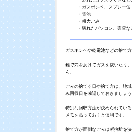
めをするだけで気分がスッキリし
また家じゅうのごみを集め1か所
ットがあります。
種類ごとにごみを分別し、ごみカ
ごみの分別8種類
・燃えるごみ
・燃えないごみ
・新聞や雑誌などの古紙
・割れたガラスやくぎなど
・ガスボンベ、スプレー缶
・電池
・粗大ごみ
・壊れたパソコン、家電な