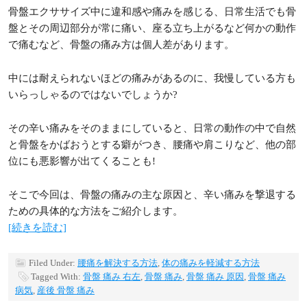
骨盤エクササイズ中に違和感や痛みを感じる、日常生活でも骨
盤とその周辺部分が常に痛い、座る立ち上がるなど何かの動作
で痛むなど、骨盤の痛み方は個人差があります。
中には耐えられないほどの痛みがあるのに、我慢している方も
いらっしゃるのではないでしょうか?
その辛い痛みをそのままにしていると、日常の動作の中で自然
と骨盤をかばおうとする癖がつき、腰痛や肩こりなど、他の部
位にも悪影響が出てくることも!
そこで今回は、骨盤の痛みの主な原因と、辛い痛みを撃退する
ための具体的な方法をご紹介します。
[続きを読む]
Filed Under:
腰痛を解決する方法
,
体の痛みを軽減する方法
Tagged With:
骨盤 痛み 右左
,
骨盤 痛み
,
骨盤 痛み 原因
,
骨盤 痛み
病気
,
産後 骨盤 痛み