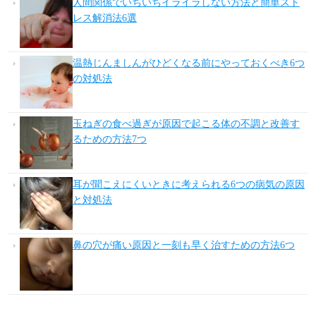
人間関係でいちいちイライラしない方法と簡単スト
レス解消法6選
温熱じんましんがひどくなる前にやっておくべき6つ
の対処法
玉ねぎの食べ過ぎが原因で起こる体の不調と改善す
るための方法7つ
耳が聞こえにくいときに考えられる6つの病気の原因
と対処法
鼻の穴が痛い原因と一刻も早く治すための方法6つ