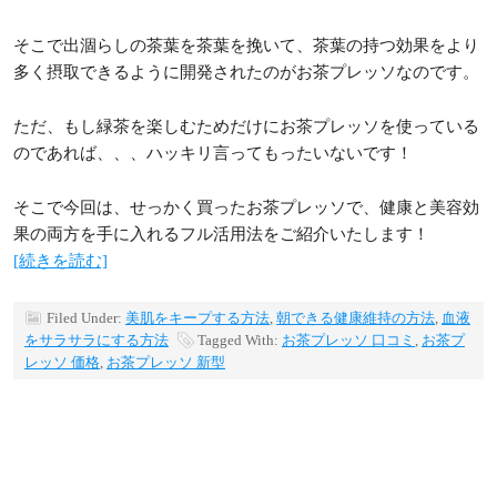
そこで出涸らしの茶葉を茶葉を挽いて、茶葉の持つ効果をより
多く摂取できるように開発されたのがお茶プレッソなのです。
ただ、もし緑茶を楽しむためだけにお茶プレッソを使っている
のであれば、、、ハッキリ言ってもったいないです！
そこで今回は、せっかく買ったお茶プレッソで、健康と美容効
果の両方を手に入れるフル活用法をご紹介いたします！
[続きを読む]
Filed Under:
美肌をキープする方法
,
朝できる健康維持の方法
,
血液
をサラサラにする方法
Tagged With:
お茶プレッソ 口コミ
,
お茶プ
レッソ 価格
,
お茶プレッソ 新型