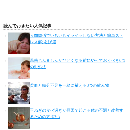
読んでおきたい人気記事
人間関係でいちいちイライラしない方法と簡単スト
レス解消法6選
温熱じんましんがひどくなる前にやっておくべき6つ
の対処法
貧血と鉄分不足を一緒に補える3つの飲み物
玉ねぎの食べ過ぎが原因で起こる体の不調と改善す
るための方法7つ