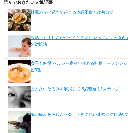
読んでおきたい人気記事
牡蠣の食べ過ぎで起こる体調不良と改善方法
温熱じんましんがひどくなる前にやっておくべき6つ
の対処法
女子も納得!ヘルシー食材で作れる味噌ラーメンレシ
ピ5選
まぶたのたるみを解消して-5歳若返る5ステップ
腕の痛みを感じたら疑うべき病気の兆候と対処法6つ