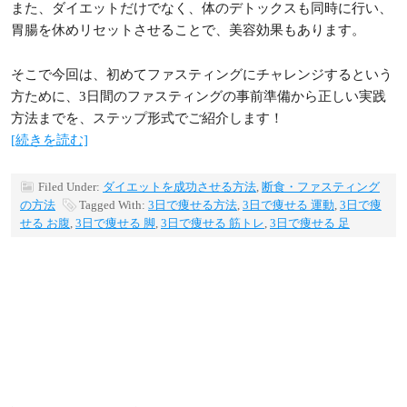
また、ダイエットだけでなく、体のデトックスも同時に行い、
胃腸を休めリセットさせることで、美容効果もあります。
そこで今回は、初めてファスティングにチャレンジするという
方ために、3日間のファスティングの事前準備から正しい実践
方法までを、ステップ形式でご紹介します！
[続きを読む]
Filed Under:
ダイエットを成功させる方法
,
断食・ファスティング
の方法
Tagged With:
3日で痩せる方法
,
3日で痩せる 運動
,
3日で痩
せる お腹
,
3日で痩せる 脚
,
3日で痩せる 筋トレ
,
3日で痩せる 足