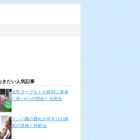
おきたい人気記事
豆乳ヨーグルトが絶対に身体
に良い6つの理由と活用法
リンパ腺の腫れが示す11の病
気の兆候と対処法