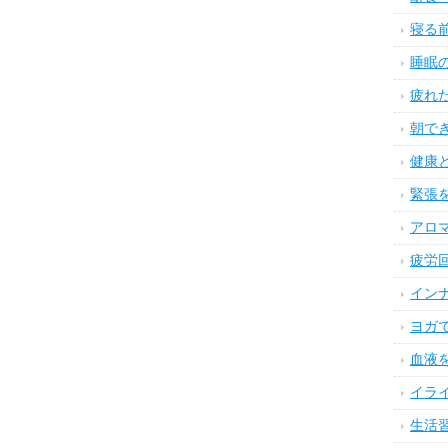
寝る
睡眠
疲れ
朝で
健康
緊張
アロ
疲労
イン
ヨガ
血液
イラ
生活