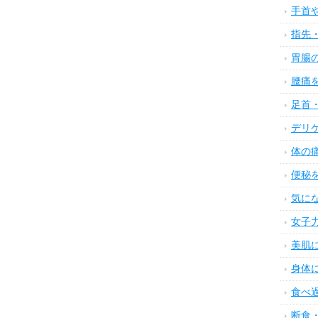
手首
指先
胃腸
腰痛
足首
デリ
体の
便秘
気に
女子
美肌
身体
食べ
断食