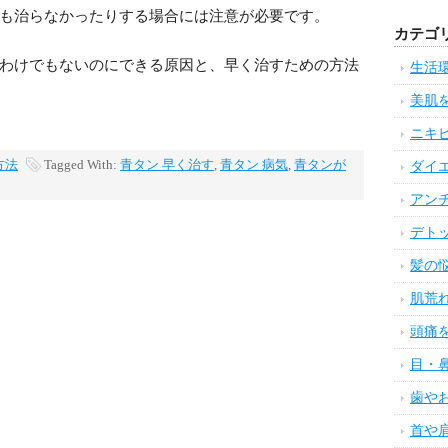
も治らなかったりする場合には注意が必要です。
カテゴ
わけでもないのにできる原因と、早く治すための方法
生活
美肌
ニキ
方法
Tagged With:
青タン 早く治す
,
青タン 病気
,
青タンが
ダイ
アン
デト
髪の
肌荒
頭痛
目・
歯や
首や