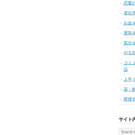
恋愛
潜在
お金
運気
気分
やる
コミ
法
上手
花・
禁煙
サイト