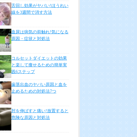
舌回し効果がヤバい!ほうれい
線を3週間で消す方法
血尿は病気の前触れ!気になる
原因・症状と対処法
コルセットダイエットの効果
と楽して痩せるための簡単実
践6ステップ
歯茎出血のヤバい原因と血を
止めるための対処法7つ
肘を伸ばすと痛い!放置すると
危険な原因と対処法