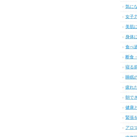
気に
女子
美肌
身体
食べ
断食
寝る
睡眠
疲れ
朝で
健康
緊張
アロ