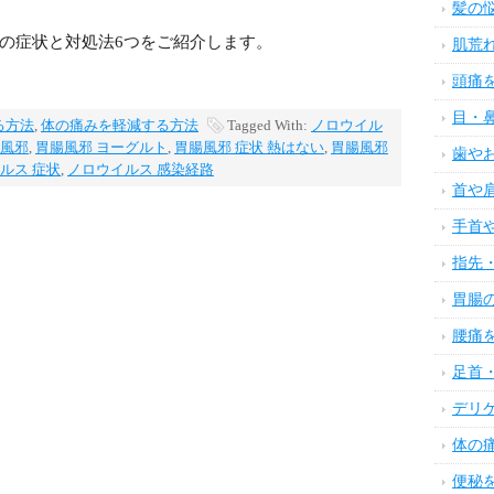
髪の
の症状と対処法6つをご紹介します。
肌荒
頭痛
目・
る方法
,
体の痛みを軽減する方法
Tagged With:
ノロウイル
腸風邪
,
胃腸風邪 ヨーグルト
,
胃腸風邪 症状 熱はない
,
胃腸風邪
歯や
ルス 症状
,
ノロウイルス 感染経路
首や
手首
指先
胃腸
腰痛
足首
デリ
体の
便秘