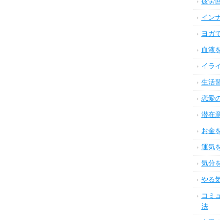
疲労
イン
ヨガ
血液
イラ
生活
恋愛
潜在
お金
運気
気分
やる
コミ
法