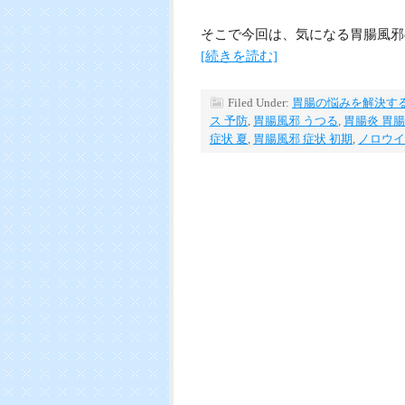
そこで今回は、気になる胃腸風邪
[続きを読む]
Filed Under:
胃腸の悩みを解決す
ス 予防
,
胃腸風邪 うつる
,
胃腸炎 胃
症状 夏
,
胃腸風邪 症状 初期
,
ノロウイ