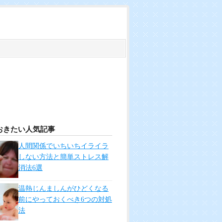
おきたい人気記事
人間関係でいちいちイライラ
しない方法と簡単ストレス解
消法6選
温熱じんましんがひどくなる
前にやっておくべき6つの対処
法