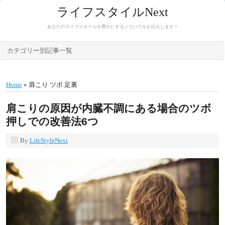
ライフスタイルNext
あなたのライフスタイルを豊かにするノウハウをお伝えします！
カテゴリー別記事一覧
Home
» 肩こり ツボ 足裏
肩こりの原因が内臓不調にある場合のツボ
押しでの改善法6つ
By
LifeStyleNext