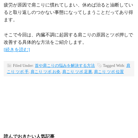
疲労が原因で肩こりに慣れてしまい、休めば治ると油断してい
ると取り返しのつかない事態になってしまうことだってあり得
ます。
そこで今回は、内臓不調に起因する肩こりの原因とツボ押しで
改善する具体的な方法をご紹介します。
[続きを読む]
Filed Under:
首や肩こりの悩みを解決する方法
Tagged With:
肩
こり ツボ 手
,
肩こり ツボ お灸
,
肩こり ツボ 足裏
,
肩こり ツボ 位置
読んでおきたい人気記事