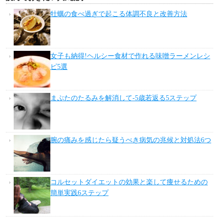
牡蠣の食べ過ぎで起こる体調不良と改善方法
女子も納得!ヘルシー食材で作れる味噌ラーメンレシ
ピ5選
まぶたのたるみを解消して-5歳若返る5ステップ
腕の痛みを感じたら疑うべき病気の兆候と対処法6つ
コルセットダイエットの効果と楽して痩せるための
簡単実践6ステップ