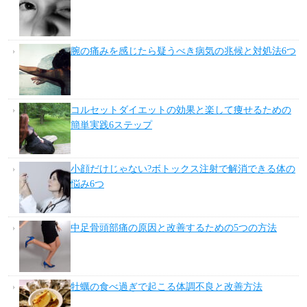
腕の痛みを感じたら疑うべき病気の兆候と対処法6つ
コルセットダイエットの効果と楽して痩せるための
簡単実践6ステップ
小顔だけじゃない?ボトックス注射で解消できる体の
悩み6つ
中足骨頭部痛の原因と改善するための5つの方法
牡蠣の食べ過ぎで起こる体調不良と改善方法