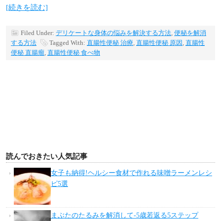
[続きを読む]
Filed Under:
デリケートな身体の悩みを解決する方法
,
便秘を解消
する方法
Tagged With:
直腸性便秘 治療
,
直腸性便秘 原因
,
直腸性
便秘 直腸瘤
,
直腸性便秘 食べ物
読んでおきたい人気記事
女子も納得!ヘルシー食材で作れる味噌ラーメンレシ
ピ5選
まぶたのたるみを解消して-5歳若返る5ステップ