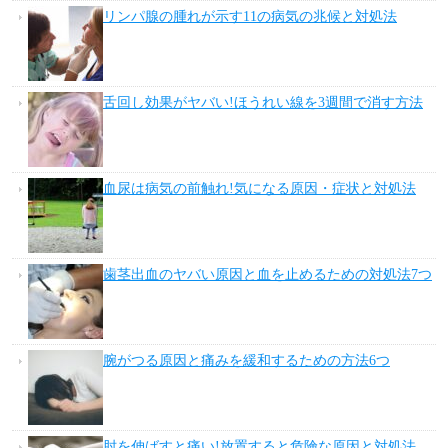
リンパ腺の腫れが示す11の病気の兆候と対処法
舌回し効果がヤバい!ほうれい線を3週間で消す方法
血尿は病気の前触れ!気になる原因・症状と対処法
歯茎出血のヤバい原因と血を止めるための対処法7つ
腕がつる原因と痛みを緩和するための方法6つ
肘を伸ばすと痛い!放置すると危険な原因と対処法