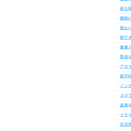
寝る
睡眠
疲れ
朝で
健康
緊張
アロ
疲労
イン
ヨガ
血液
イラ
生活