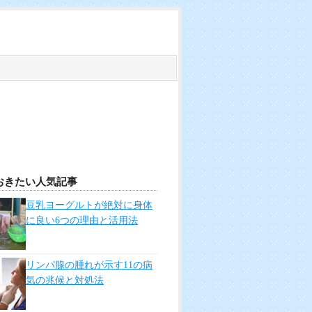
おきたい人気記事
豆乳ヨーグルトが絶対に身体
に良い6つの理由と活用法
リンパ腺の腫れが示す11の病
気の兆候と対処法