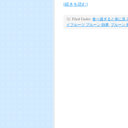
[続きを読む]
Filed Under:
食べ過ぎると体に良
イフルーツ プルーン 効果
,
プルーン 