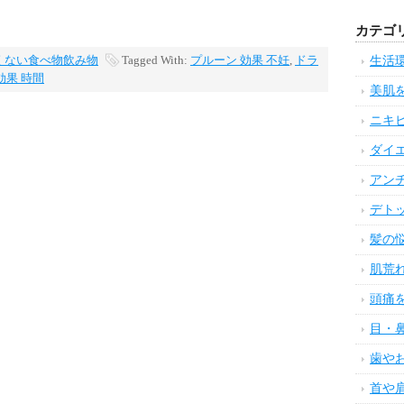
カテゴ
くない食べ物飲み物
Tagged With:
プルーン 効果 不妊
,
ドラ
生活
効果 時間
美肌
ニキ
ダイ
アン
デト
髪の
肌荒
頭痛
目・
歯や
首や