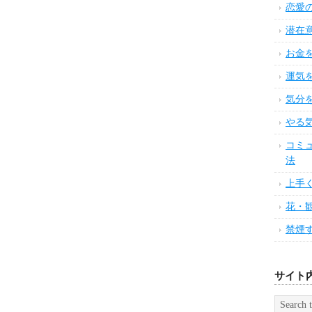
恋愛
潜在
お金
運気
気分
やる
コミ
法
上手
花・
禁煙
サイト