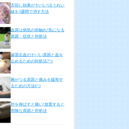
舌回し効果がヤバい!ほうれい
線を3週間で消す方法
血尿は病気の前触れ!気になる
原因・症状と対処法
歯茎出血のヤバい原因と血を
止めるための対処法7つ
腕がつる原因と痛みを緩和す
るための方法6つ
肘を伸ばすと痛い!放置すると
危険な原因と対処法