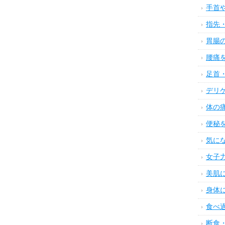
手首
指先
胃腸
腰痛
足首
デリ
体の
便秘
気に
女子
美肌
身体
食べ
断食