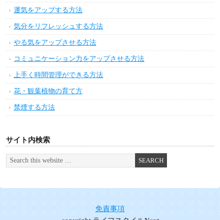
疲れた心を癒す方法
朝できる健康維持の方法
健康と若さをキープする運動実践法
緊張をほぐす方法
アロマで心を癒す方法
疲労回復の方法
インナーマッスルを鍛える方法
ヨガで身体を整える方法
血液をサラサラにする方法
イライラを解消する方法
生活習慣を整える方法
恋愛の悩み解消法
潜在意識を活用する方法
お金を引き寄せる方法