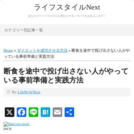
ライフスタイルNext
あなたのライフスタイルを豊かにするノウハウをお伝えします！
カテゴリー別記事一覧
Home
»
ダイエットを成功させる方法
» 断食を途中で投げ出さない人がや
っている事前準備と実践方法
断食を途中で投げ出さない人がやって
いる事前準備と実践方法
By
LifeStyleNext
X
Facebook
Line
Hatena
Email
共
有
Mel B.