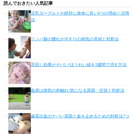
読んでおきたい人気記事
豆乳ヨーグルトが絶対に身体に良い6つの理由と活用
法
リンパ腺の腫れが示す11の病気の兆候と対処法
舌回し効果がヤバい!ほうれい線を3週間で消す方法
血尿は病気の前触れ!気になる原因・症状と対処法
歯茎出血のヤバい原因と血を止めるための対処法7つ