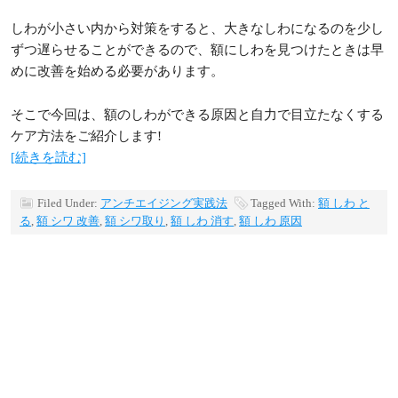
しわが小さい内から対策をすると、大きなしわになるのを少し
ずつ遅らせることができるので、額にしわを見つけたときは早
めに改善を始める必要があります。
そこで今回は、額のしわができる原因と自力で目立たなくする
ケア方法をご紹介します!
[続きを読む]
Filed Under:
アンチエイジング実践法
Tagged With:
額 しわ と
る
,
額 シワ 改善
,
額 シワ取り
,
額 しわ 消す
,
額 しわ 原因