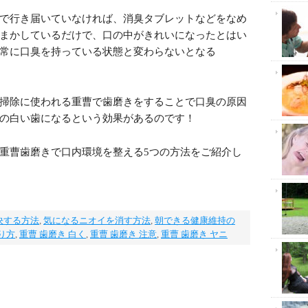
で行き届いていなければ、消臭タブレットなどをなめ
まかしているだけで、口の中がきれいになったとはい
常に口臭を持っている状態と変わらないとなる
掃除に使われる重曹で歯磨きをすることで口臭の原因
の白い歯になるという効果があるのです！
重曹歯磨きで口内環境を整える5つの方法をご紹介し
決する方法
,
気になるニオイを消す方法
,
朝できる健康維持の
り方
,
重曹 歯磨き 白く
,
重曹 歯磨き 注意
,
重曹 歯磨き ヤニ