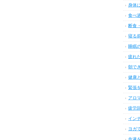
身体
食べ
断食
寝る
睡眠
疲れ
朝で
健康
緊張
アロ
疲労
イン
ヨガ
血液