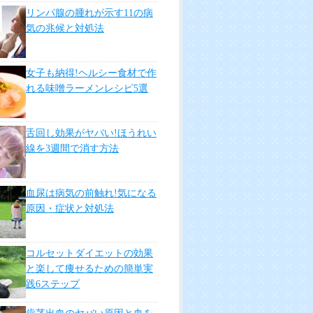
リンパ腺の腫れが示す11の病
気の兆候と対処法
女子も納得!ヘルシー食材で作
れる味噌ラーメンレシピ5選
舌回し効果がヤバい!ほうれい
線を3週間で消す方法
血尿は病気の前触れ!気になる
原因・症状と対処法
コルセットダイエットの効果
と楽して痩せるための簡単実
践6ステップ