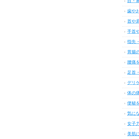
目・
歯や
首や
手首
指先
胃腸
腰痛
足首
デリ
体の
便秘
気に
女子
美肌