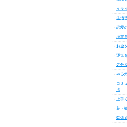
イラ
生活
恋愛
潜在
お金
運気
気分
やる
コミ
法
上手
花・
禁煙