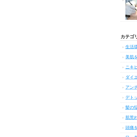
カテゴ
生活
美肌
ニキ
ダイ
アン
デト
髪の
肌荒
頭痛