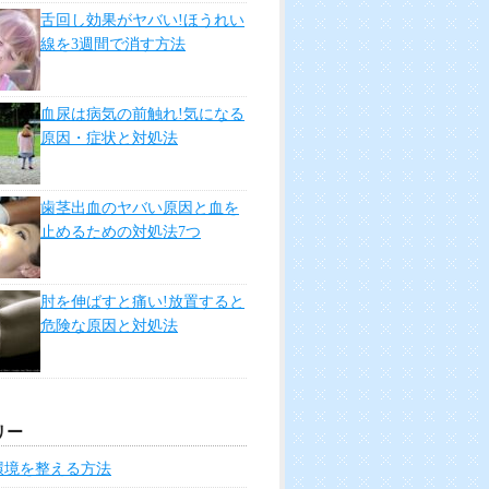
舌回し効果がヤバい!ほうれい
線を3週間で消す方法
血尿は病気の前触れ!気になる
原因・症状と対処法
歯茎出血のヤバい原因と血を
止めるための対処法7つ
肘を伸ばすと痛い!放置すると
危険な原因と対処法
リー
環境を整える方法