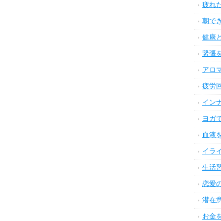
疲れ
朝で
健康
緊張
アロ
疲労
イン
ヨガ
血液
イラ
生活
恋愛
潜在
お金