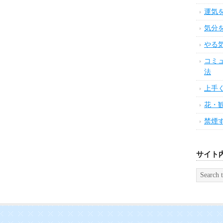
運気
気分
やる
コミ
法
上手
花・
禁煙
サイト