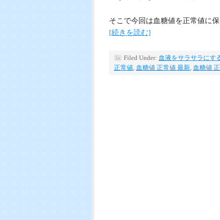
そこで今回は血糖値を正常値に保
[続きを読む]
Filed Under:
血液をサラサラにす
正常値
,
血糖値 正常値 最新
,
血糖値 正