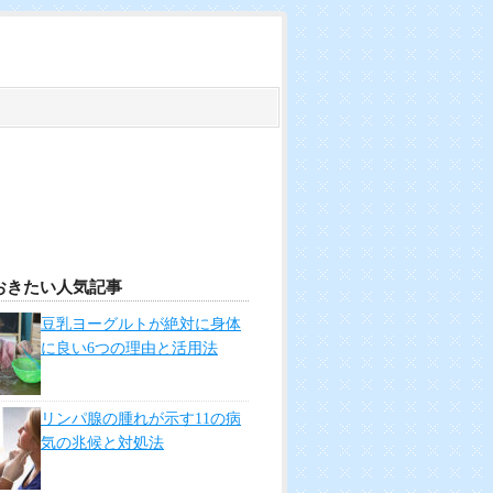
おきたい人気記事
豆乳ヨーグルトが絶対に身体
に良い6つの理由と活用法
リンパ腺の腫れが示す11の病
気の兆候と対処法