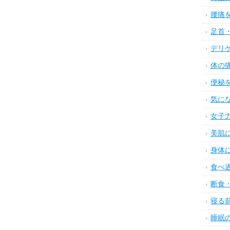
腰痛
足首
デリ
体の
便秘
気に
女子
美肌
身体
食べ
断食
寝る
睡眠