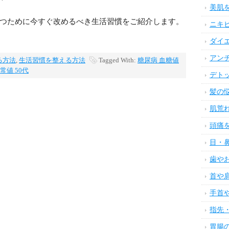
美肌
つために今すぐ改めるべき生活習慣をご紹介します。
ニキ
ダイ
アン
る方法
,
生活習慣を整える方法
Tagged With:
糖尿病 血糖値
常値 50代
デト
髪の
肌荒
頭痛
目・
歯や
首や
手首
指先
胃腸