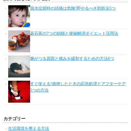
脱水症状時の頭痛は危険!即やるべき対処法5つ
碁石茶の7つの効能と便秘解消ダイエット活用法
腕がつる原因と痛みを緩和するための方法6つ
すぐ使える!捻挫したときの応急処理とアフターケア
5つの方法
カテゴリー
生活環境を整える方法