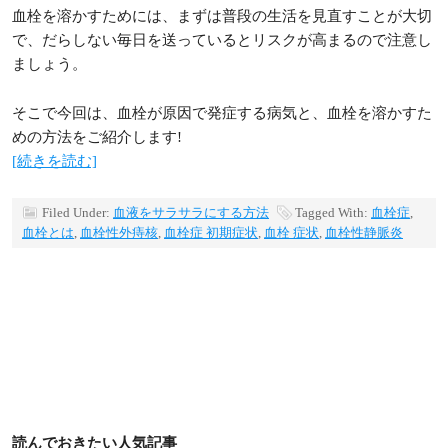
血栓を溶かすためには、まずは普段の生活を見直すことが大切
で、だらしない毎日を送っているとリスクが高まるので注意し
ましょう。
そこで今回は、血栓が原因で発症する病気と、血栓を溶かすた
めの方法をご紹介します!
[続きを読む]
Filed Under:
血液をサラサラにする方法
Tagged With:
血栓症
,
血栓とは
,
血栓性外痔核
,
血栓症 初期症状
,
血栓 症状
,
血栓性静脈炎
読んでおきたい人気記事