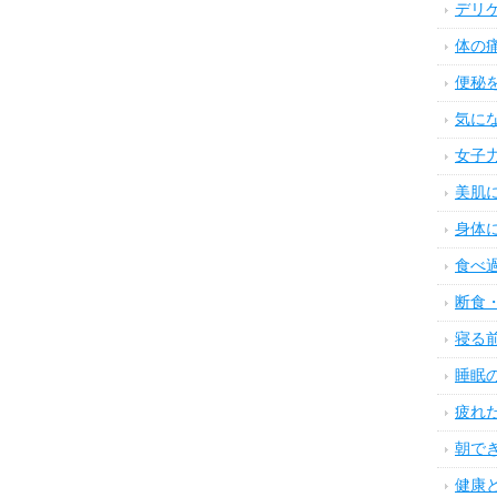
デリ
体の
便秘
気に
女子
美肌
身体
食べ
断食
寝る
睡眠
疲れ
朝で
健康