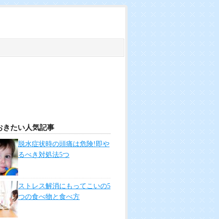
おきたい人気記事
脱水症状時の頭痛は危険!即や
るべき対処法5つ
ストレス解消にもってこいの5
つの食べ物と食べ方