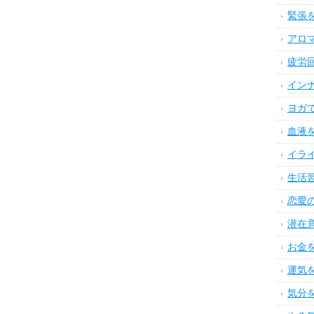
緊張
アロ
疲労
イン
ヨガ
血液
イラ
生活
恋愛
潜在
お金
運気
気分