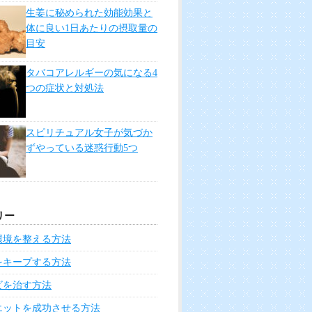
生姜に秘められた効能効果と
体に良い1日あたりの摂取量の
目安
タバコアレルギーの気になる4
つの症状と対処法
スピリチュアル女子が気づか
ずやっている迷惑行動5つ
リー
環境を整える方法
をキープする方法
ビを治す方法
エットを成功させる方法