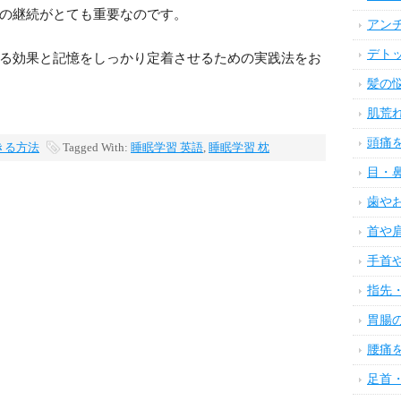
の継続がとても重要なのです。
アン
デト
る効果と記憶をしっかり定着させるための実践法をお
髪の
肌荒
頭痛
きる方法
Tagged With:
睡眠学習 英語
,
睡眠学習 枕
目・
歯や
首や
手首
指先
胃腸
腰痛
足首