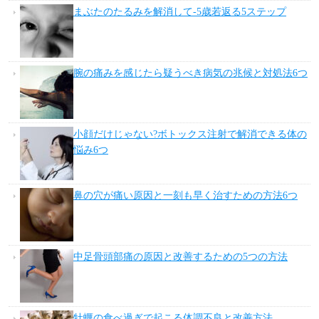
まぶたのたるみを解消して-5歳若返る5ステップ
腕の痛みを感じたら疑うべき病気の兆候と対処法6つ
小顔だけじゃない?ボトックス注射で解消できる体の
悩み6つ
鼻の穴が痛い原因と一刻も早く治すための方法6つ
中足骨頭部痛の原因と改善するための5つの方法
牡蠣の食べ過ぎで起こる体調不良と改善方法