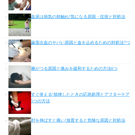
血尿は病気の前触れ!気になる原因・症状と対処法
歯茎出血のヤバい原因と血を止めるための対処法7つ
腕がつる原因と痛みを緩和するための方法6つ
すぐ使える!捻挫したときの応急処理とアフターケア
5つの方法
肘を伸ばすと痛い!放置すると危険な原因と対処法