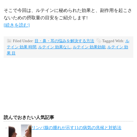
そこで今回は、ルテインに秘められた効果と、副作用を起こさ
ないための摂取量の目安をご紹介します!
[続きを読む]
Filed Under:
目・鼻・耳の悩みを解決する方法
Tagged With:
ル
テイン 効果 時間
,
ルテイン 効果なし
,
ルテイン 効果効能
,
ルテイン 効
果 目
読んでおきたい人気記事
リンパ腺の腫れが示す11の病気の兆候と対処法