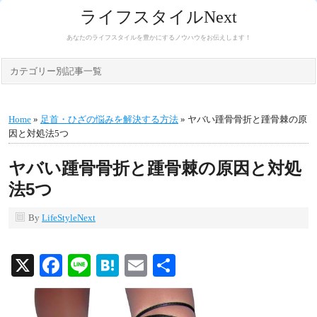
ライフスタイルNext
あなたのライフスタイルを豊かにするノウハウをお伝えします！
カテゴリー別記事一覧
Home
»
足首・ひざの悩みを解決する方法
» ヤバい踵骨骨折と踵骨棘の原
因と対処法5つ
ヤバい踵骨骨折と踵骨棘の原因と対処
法5つ
By
LifeStyleNext
X
Facebook
Line
Hatena
Email
共
有