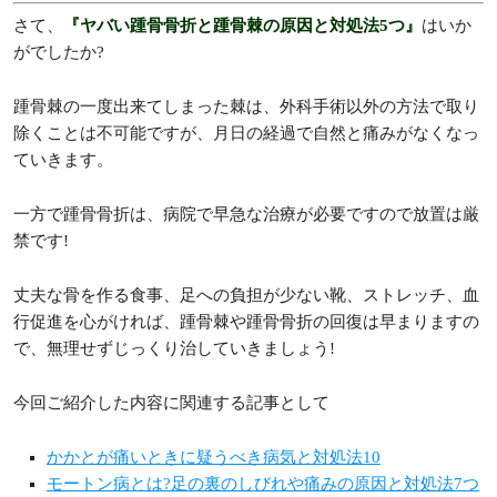
さて、
『ヤバい踵骨骨折と踵骨棘の原因と対処法5つ』
はいか
がでしたか?
踵骨棘の一度出来てしまった棘は、外科手術以外の方法で取り
除くことは不可能ですが、月日の経過で自然と痛みがなくなっ
ていきます。
一方で踵骨骨折は、病院で早急な治療が必要ですので放置は厳
禁です!
丈夫な骨を作る食事、足への負担が少ない靴、ストレッチ、血
行促進を心がければ、踵骨棘や踵骨骨折の回復は早まりますの
で、無理せずじっくり治していきましょう!
今回ご紹介した内容に関連する記事として
かかとが痛いときに疑うべき病気と対処法10
モートン病とは?足の裏のしびれや痛みの原因と対処法7つ