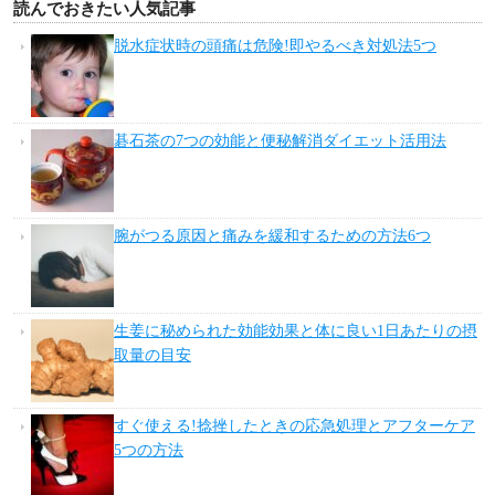
読んでおきたい人気記事
脱水症状時の頭痛は危険!即やるべき対処法5つ
碁石茶の7つの効能と便秘解消ダイエット活用法
腕がつる原因と痛みを緩和するための方法6つ
生姜に秘められた効能効果と体に良い1日あたりの摂
取量の目安
すぐ使える!捻挫したときの応急処理とアフターケア
5つの方法