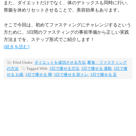
また、ダイエットだけでなく、体のデトックスも同時に行い、
胃腸を休めリセットさせることで、美容効果もあります。
そこで今回は、初めてファスティングにチャレンジするという
方ために、3日間のファスティングの事前準備から正しい実践
方法までを、ステップ形式でご紹介します！
[続きを読む]
Filed Under:
ダイエットを成功させる方法
,
断食・ファスティング
の方法
Tagged With:
3日で痩せる方法
,
3日で痩せる 運動
,
3日で痩
せる お腹
,
3日で痩せる 脚
,
3日で痩せる 筋トレ
,
3日で痩せる 足