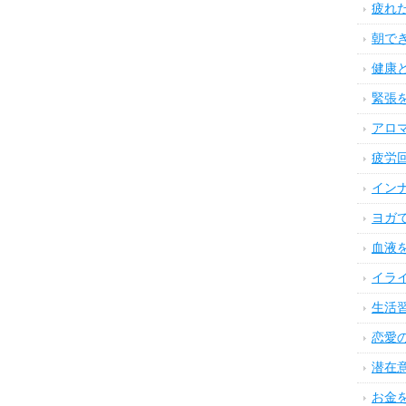
疲れ
朝で
健康
緊張
アロ
疲労
イン
ヨガ
血液
イラ
生活
恋愛
潜在
お金