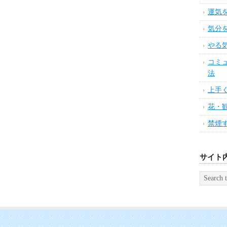
運気
気分
やる
コミ
法
上手
花・
禁煙
サイト