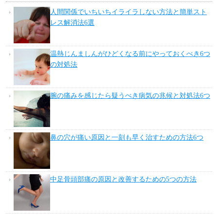
人間関係でいちいちイライラしない方法と簡単スト
レス解消法6選
温熱じんましんがひどくなる前にやっておくべき6つ
の対処法
腕の痛みを感じたら疑うべき病気の兆候と対処法6つ
鼻の穴が痛い原因と一刻も早く治すための方法6つ
中足骨頭部痛の原因と改善するための5つの方法