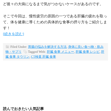
ど後々の大病になるまで気がつかないケースがあるのです。
そこで今回は、慢性疲労の原因の一つである肝臓の疲れを取っ
て、体を健康に導くための具体的な食事の摂り方をご紹介しま
す！
[続きを読む]
Filed Under:
胃腸の悩みを解決する方法
,
身体に良い食べ物・飲み
物・サプリ
Tagged With:
肝臓 食事 メニュー
,
肝臓 食事 レシピ
,
肝
臓 食事 タウリン
,
CT検査 肝臓 食事
読んでおきたい人気記事