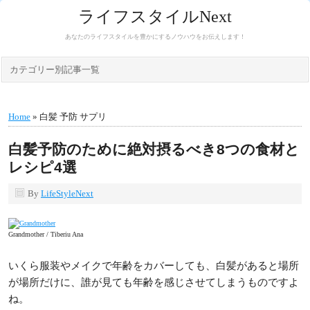
ライフスタイルNext
あなたのライフスタイルを豊かにするノウハウをお伝えします！
カテゴリー別記事一覧
Home
» 白髪 予防 サプリ
白髪予防のために絶対摂るべき8つの食材と
レシピ4選
By
LifeStyleNext
Grandmother / Tiberiu Ana
いくら服装やメイクで年齢をカバーしても、白髪があると場所
が場所だけに、誰が見ても年齢を感じさせてしまうものですよ
ね。