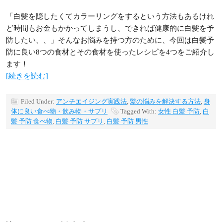
「白髪を隠したくてカラーリングをするという方法もあるけれ
ど時間もお金もかかってしまうし、できれば健康的に白髪を予
防したい、、」そんなお悩みを持つ方のために、今回は白髪予
防に良い8つの食材とその食材を使ったレシピを4つをご紹介し
ます！
[続きを読む]
Filed Under:
アンチエイジング実践法
,
髪の悩みを解決する方法
,
身
体に良い食べ物・飲み物・サプリ
Tagged With:
女性 白髪 予防
,
白
髪 予防 食べ物
,
白髪 予防 サプリ
,
白髪 予防 男性