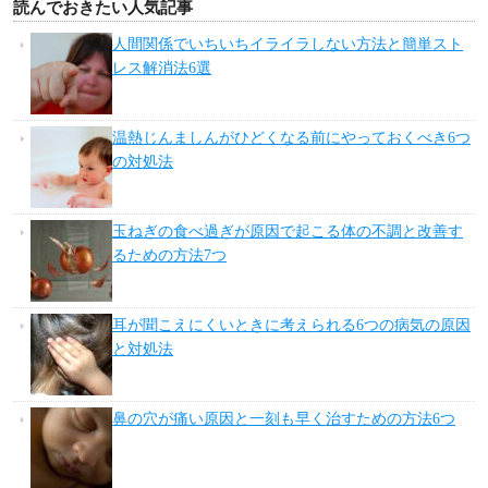
読んでおきたい人気記事
人間関係でいちいちイライラしない方法と簡単スト
レス解消法6選
温熱じんましんがひどくなる前にやっておくべき6つ
の対処法
玉ねぎの食べ過ぎが原因で起こる体の不調と改善す
るための方法7つ
耳が聞こえにくいときに考えられる6つの病気の原因
と対処法
鼻の穴が痛い原因と一刻も早く治すための方法6つ