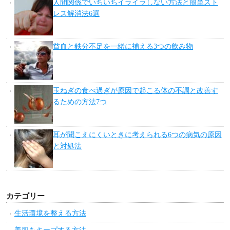
人間関係でいちいちイライラしない方法と簡単スト
レス解消法6選
貧血と鉄分不足を一緒に補える3つの飲み物
玉ねぎの食べ過ぎが原因で起こる体の不調と改善す
るための方法7つ
耳が聞こえにくいときに考えられる6つの病気の原因
と対処法
カテゴリー
生活環境を整える方法