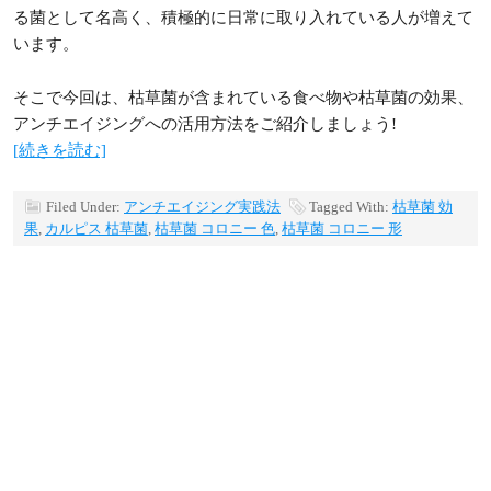
る菌として名高く、積極的に日常に取り入れている人が増えて
います。
そこで今回は、枯草菌が含まれている食べ物や枯草菌の効果、
アンチエイジングへの活用方法をご紹介しましょう!
[続きを読む]
Filed Under:
アンチエイジング実践法
Tagged With:
枯草菌 効
果
,
カルピス 枯草菌
,
枯草菌 コロニー 色
,
枯草菌 コロニー 形