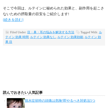
そこで今回は、ルテインに秘められた効果と、副作用を起こさ
ないための摂取量の目安をご紹介します!
[続きを読む]
Filed Under:
目・鼻・耳の悩みを解決する方法
Tagged With:
ル
テイン 効果 時間
,
ルテイン 効果なし
,
ルテイン 効果効能
,
ルテイン 効
果 目
読んでおきたい人気記事
脱水症状時の頭痛は危険!即やるべき対処法5つ