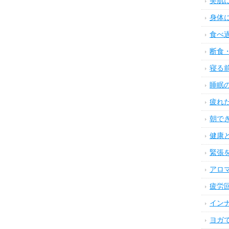
美肌
身体
食べ
断食
寝る
睡眠
疲れ
朝で
健康
緊張
アロ
疲労
イン
ヨガ