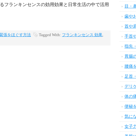
るフランキンセンスの効用効果と日常生活の中で活用
目・
歯や
首や
緊張をほぐす方法
Tagged With:
フランキンセンス 効果
,
手首
指先
胃腸
腰痛
足首
デリ
体の
便秘
気に
女子