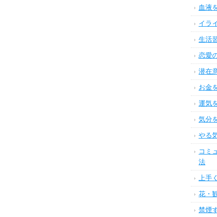
血液
イラ
生活
恋愛
潜在
お金
運気
気分
やる
コミ
法
上手
花・
禁煙