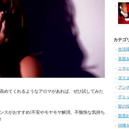
カテゴ
生活
美肌
ニキ
ダイ
アン
高めてくれるようなアロマがあれば、ぜひ試してみた
デト
髪の
ンスがおすすめ!不安やモヤモヤ解消、不愉快な気持ち
肌荒
!
頭痛