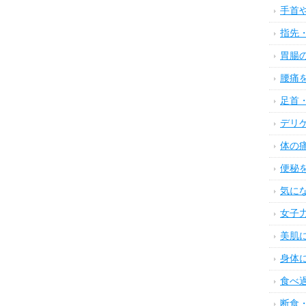
手首
指先
胃腸
腰痛
足首
デリ
体の
便秘
気に
女子
美肌
身体
食べ
断食