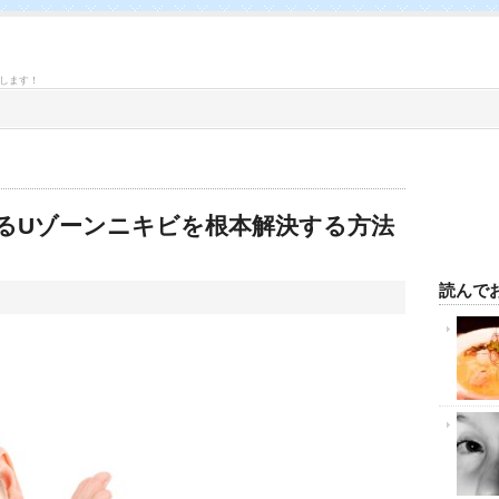
します！
るUゾーンニキビを根本解決する方法
読んで