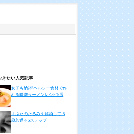
おきたい人気記事
女子も納得!ヘルシー食材で作
れる味噌ラーメンレシピ5選
まぶたのたるみを解消して-5
歳若返る5ステップ