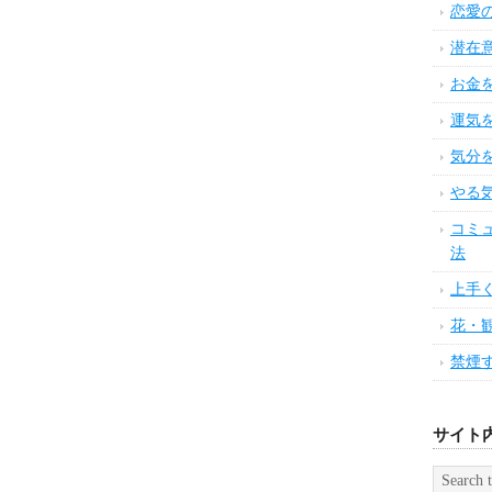
恋愛
潜在
お金
運気
気分
やる
コミ
法
上手
花・
禁煙
サイト