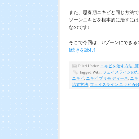
また、思春期ニキビと同じ方法で
ゾーンニキビを根本的に治すには
なのです!
そこで今回は、Uゾーンにできる
[続きを読む]
Filed Under:
ニキビを治す方法
,
肌
Tagged With:
フェイスラインのた
ニキビ
,
ニキビ プリモ ディーネ
,
ニキ
治す方法
,
フェイスライン ニキビ か