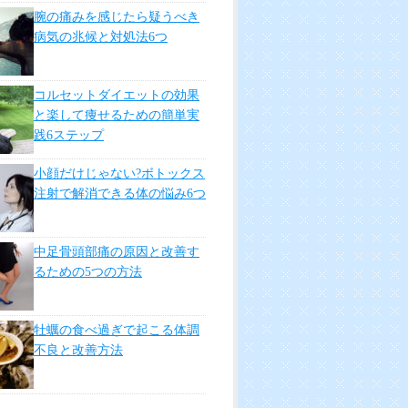
腕の痛みを感じたら疑うべき
病気の兆候と対処法6つ
コルセットダイエットの効果
と楽して痩せるための簡単実
践6ステップ
小顔だけじゃない?ボトックス
注射で解消できる体の悩み6つ
中足骨頭部痛の原因と改善す
るための5つの方法
牡蠣の食べ過ぎで起こる体調
不良と改善方法