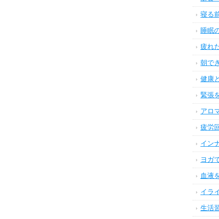
寝る
睡眠
疲れ
朝で
健康
緊張
アロ
疲労
イン
ヨガ
血液
イラ
生活