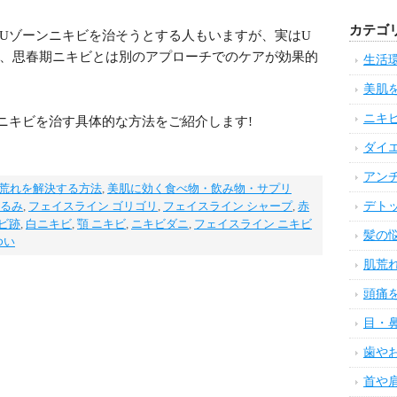
カテゴ
Uゾーンニキビを治そうとする人もいますが、実はU
、思春期ニキビとは別のアプローチでのケアが効果的
生活
美肌
ニキ
ニキビを治す具体的な方法をご紹介します!
ダイ
アン
荒れを解決する方法
,
美肌に効く食べ物・飲み物・サプリ
るみ
,
フェイスライン ゴリゴリ
,
フェイスライン シャープ
,
赤
デト
ビ跡
,
白ニキビ
,
顎 ニキビ
,
ニキビダニ
,
フェイスライン ニキビ
髪の
ゆい
肌荒
頭痛
目・
歯や
首や