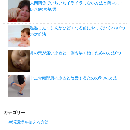
人間関係でいちいちイライラしない方法と簡単スト
レス解消法6選
温熱じんましんがひどくなる前にやっておくべき6つ
の対処法
鼻の穴が痛い原因と一刻も早く治すための方法6つ
中足骨頭部痛の原因と改善するための5つの方法
カテゴリー
生活環境を整える方法