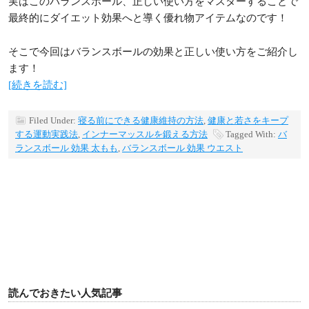
実はこのバランスボール、正しい使い方をマスターすることで
最終的にダイエット効果へと導く優れ物アイテムなのです！
そこで今回はバランスボールの効果と正しい使い方をご紹介し
ます！
[続きを読む]
Filed Under:
寝る前にできる健康維持の方法
,
健康と若さをキープ
する運動実践法
,
インナーマッスルを鍛える方法
Tagged With:
バ
ランスボール 効果 太もも
,
バランスボール 効果 ウエスト
読んでおきたい人気記事