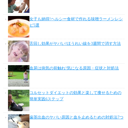
女子も納得!ヘルシー食材で作れる味噌ラーメンレシ
ピ5選
舌回し効果がヤバい!ほうれい線を3週間で消す方法
血尿は病気の前触れ!気になる原因・症状と対処法
コルセットダイエットの効果と楽して痩せるための
簡単実践6ステップ
歯茎出血のヤバい原因と血を止めるための対処法7つ