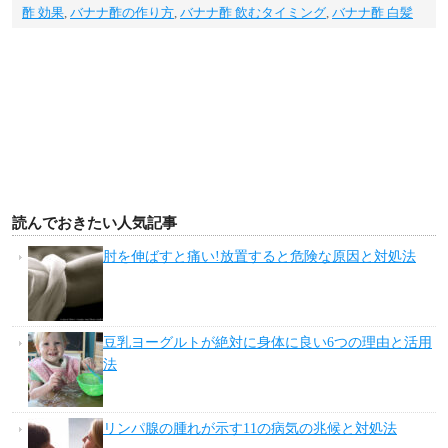
酢 効果
,
バナナ酢の作り方
,
バナナ酢 飲むタイミング
,
バナナ酢 白髪
読んでおきたい人気記事
肘を伸ばすと痛い!放置すると危険な原因と対処法
豆乳ヨーグルトが絶対に身体に良い6つの理由と活用
法
リンパ腺の腫れが示す11の病気の兆候と対処法