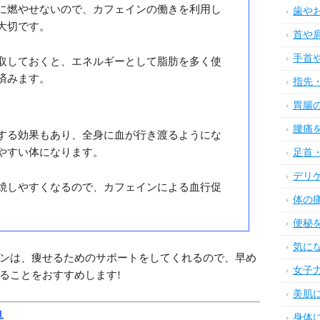
に燃やせないので、カフェインの働きを利用し
歯や
大切です。
首や
手首
取しておくと、エネルギーとして脂肪を多く使
済みます。
指先
胃腸
腰痛
する効果もあり、全身に血が行き渡るようにな
やすい体になります。
足首
デリ
焼しやすくなるので、カフェインによる血行促
体の
。
便秘
気に
ンは、痩せるためのサポートをしてくれるので、早め
女子
ることをおすすめします!
美肌
果
身体