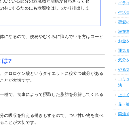
くんでいる部分の老廃物と脂肪が合わさってセ
イラ
な体にするためにも老廃物はしっかり排出しま
生活
恋愛
潜在
体になるので、便秘やむくみに悩んでいる方はコーヒ
お金
運気
とは?
気分
やる
、クロロゲン酸というダイエットに役立つ成分がある
コミ
ことが大切です。
法
一種で、食事によって摂取した脂肪を分解してくれる
上手
花・
禁煙
分の吸収を抑える働きもするので、つい甘い物を食べ
ることが大切です。