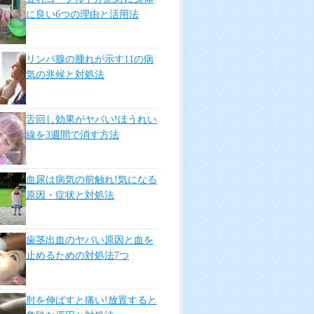
に良い6つの理由と活用法
リンパ腺の腫れが示す11の病
気の兆候と対処法
舌回し効果がヤバい!ほうれい
線を3週間で消す方法
血尿は病気の前触れ!気になる
原因・症状と対処法
歯茎出血のヤバい原因と血を
止めるための対処法7つ
肘を伸ばすと痛い!放置すると