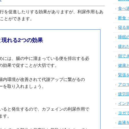
食べ
行を促進したりする効果がありますが、利尿作用もあ
断食
ことができます。
寝る
睡眠
と現れる2つの効果
疲れ
朝で
めには、腸の中に溜まっている便を排出する必
の効果で促すことが大切です。
健康
緊張
腸内環境が改善されて代謝アップに繋がるの
アロ
ーを取り入れましょう。
疲労
イン
いると発生するので、カフェインの利尿作用で
ヨガ
ます。
血液