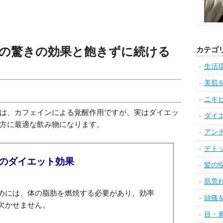
の驚きの効果と飽きずに続ける
カテゴ
生活
美肌
ニキ
は、カフェインによる覚醒作用ですが、実はダイエッ
ダイ
方に最適な飲み物になります。
アン
デト
つのダイエット効果
髪の
肌荒
めには、体の脂肪を燃焼する必要があり、効率
頭痛
欠かせません。
目・