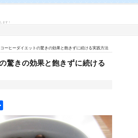
します！
» コーヒーダイエットの驚きの効果と飽きずに続ける実践方法
の驚きの効果と飽きずに続ける
na
mail
共
有