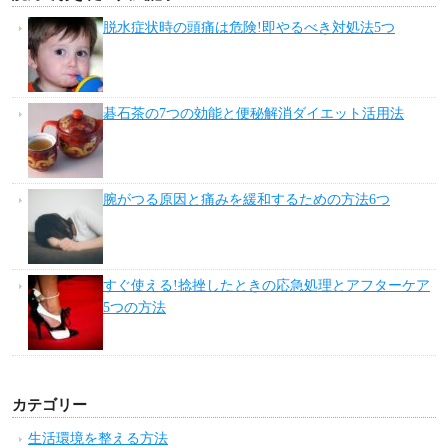
脱水症状時の頭痛は危険!即やるべき対処法5つ
碁石茶の7つの効能と便秘解消ダイエット活用法
腕がつる原因と痛みを緩和するための方法6つ
すぐ使える!捻挫したときの応急処理とアフターケア
5つの方法
カテゴリー
生活環境を整える方法