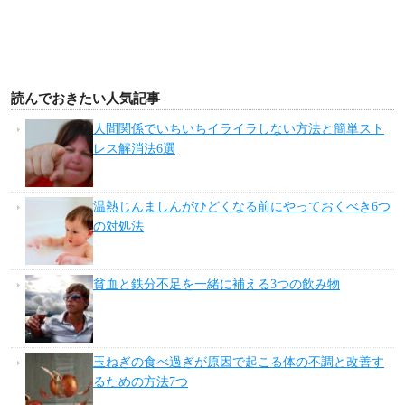
読んでおきたい人気記事
人間関係でいちいちイライラしない方法と簡単スト
レス解消法6選
温熱じんましんがひどくなる前にやっておくべき6つ
の対処法
貧血と鉄分不足を一緒に補える3つの飲み物
玉ねぎの食べ過ぎが原因で起こる体の不調と改善す
るための方法7つ