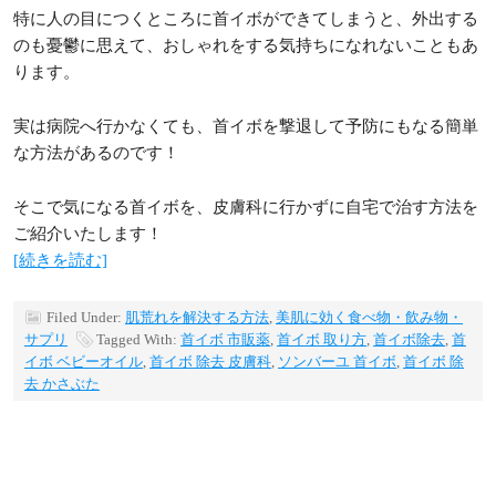
特に人の目につくところに首イボができてしまうと、外出する
のも憂鬱に思えて、おしゃれをする気持ちになれないこともあ
ります。
実は病院へ行かなくても、首イボを撃退して予防にもなる簡単
な方法があるのです！
そこで気になる首イボを、皮膚科に行かずに自宅で治す方法を
ご紹介いたします！
[続きを読む]
Filed Under:
肌荒れを解決する方法
,
美肌に効く食べ物・飲み物・
サプリ
Tagged With:
首イボ 市販薬
,
首イボ 取り方
,
首イボ除去
,
首
イボ ベビーオイル
,
首イボ 除去 皮膚科
,
ソンバーユ 首イボ
,
首イボ 除
去 かさぶた