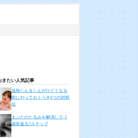
おきたい人気記事
温熱じんましんがひどくなる
前にやっておくべき6つの対処
法
まぶたのたるみを解消して-5
歳若返る5ステップ