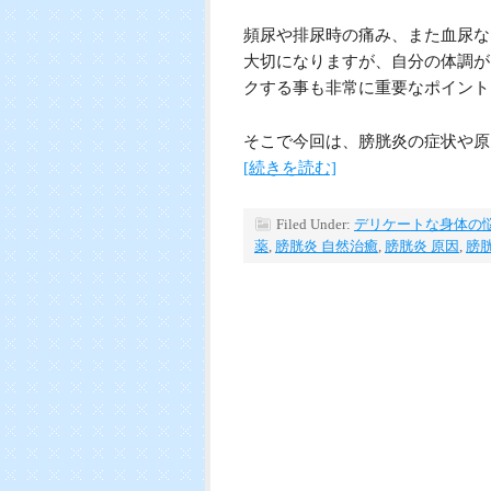
頻尿や排尿時の痛み、また血尿な
大切になりますが、自分の体調が
クする事も非常に重要なポイント
そこで今回は、膀胱炎の症状や原
[続きを読む]
Filed Under:
デリケートな身体の
薬
,
膀胱炎 自然治癒
,
膀胱炎 原因
,
膀胱