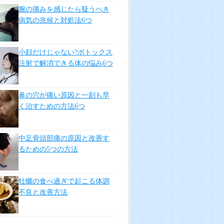
腕の痛みを感じたら疑うべき
病気の兆候と対処法6つ
小顔だけじゃない?ボトックス
注射で解消できる体の悩み6つ
鼻の穴が痛い原因と一刻も早
く治すための方法6つ
中足骨頭部痛の原因と改善す
るための5つの方法
牡蠣の食べ過ぎで起こる体調
不良と改善方法