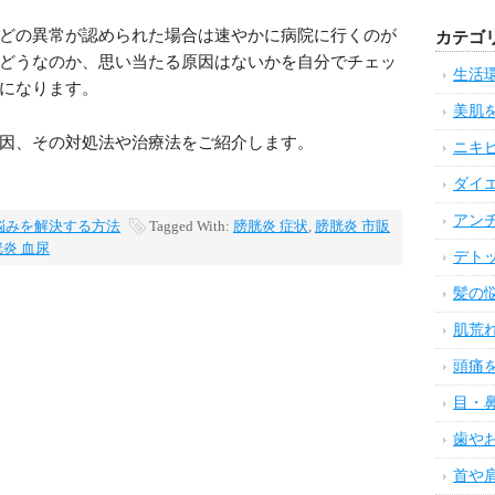
どの異常が認められた場合は速やかに病院に行くのが
カテゴ
どうなのか、思い当たる原因はないかを自分でチェッ
生活
になります。
美肌
因、その対処法や治療法をご紹介します。
ニキ
ダイ
アン
悩みを解決する方法
Tagged With:
膀胱炎 症状
,
膀胱炎 市販
炎 血尿
デト
髪の
肌荒
頭痛
目・
歯や
首や