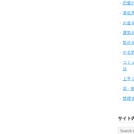
恋愛
潜在
お金
運気
気分
やる
コミ
法
上手
花・
禁煙
サイト