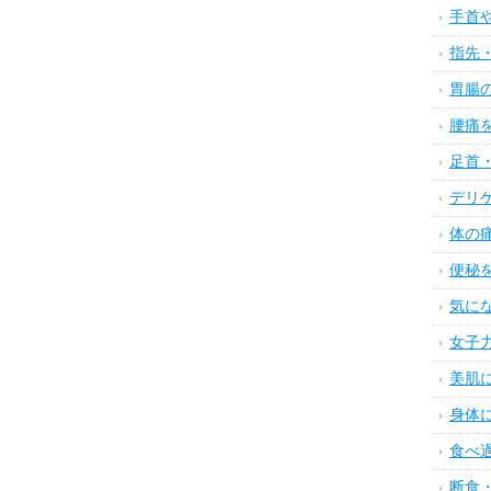
手首
指先
胃腸
腰痛
足首
デリ
体の
便秘
気に
女子
美肌
身体
食べ
断食