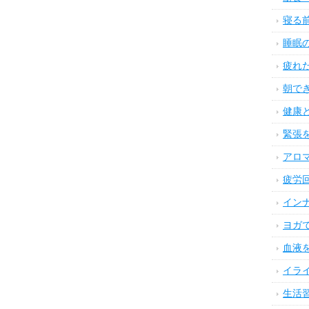
寝る
睡眠
疲れ
朝で
健康
緊張
アロ
疲労
イン
ヨガ
血液
イラ
生活