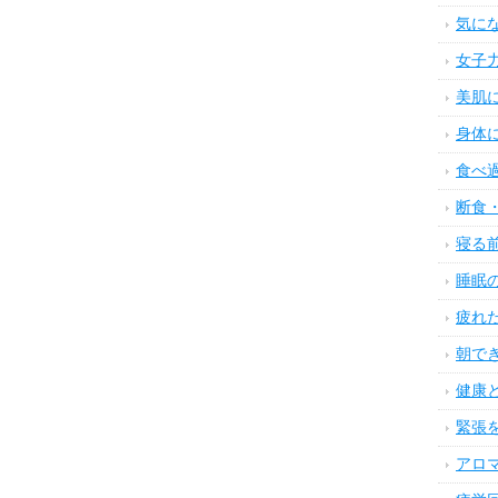
気に
女子
美肌
身体
食べ
断食
寝る
睡眠
疲れ
朝で
健康
緊張
アロ