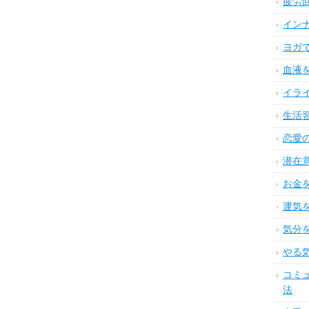
疲労
イン
ヨガ
血液
イラ
生活
恋愛
潜在
お金
運気
気分
やる
コミ
法