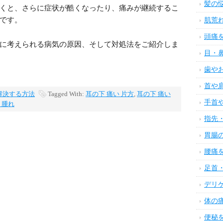
髪の
くと、さらに症状が酷くなったり、痛みが継続するこ
です。
肌荒
頭痛
に考えられる病気の原因、そして対処法をご紹介しま
目・
歯や
首や
解決する方法
Tagged With:
耳の下 痛い 片方
,
耳の下 痛い
手首
 腫れ
指先
胃腸
腰痛
足首
デリ
体の
便秘