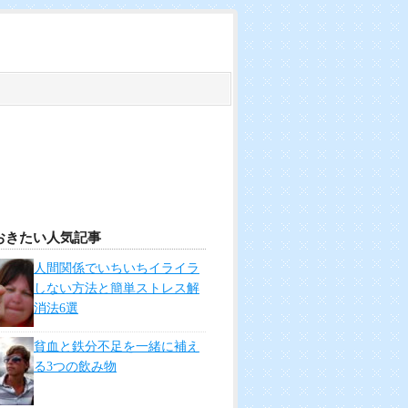
おきたい人気記事
人間関係でいちいちイライラ
しない方法と簡単ストレス解
消法6選
貧血と鉄分不足を一緒に補え
る3つの飲み物