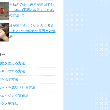
玉ねぎの食べ過ぎが原因で起
こる体の不調と改善するため
の方法7つ
耳が聞こえにくいときに考え
られる6つの病気の原因と対処
法
リー
環境を整える方法
をキープする方法
ビを治す方法
エットを成功させる方法
チエイジング実践法
ックス実践法